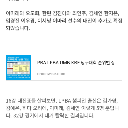
이미래와 오도희, 한편 김진아와 최연주, 김세연 한지은,
임경진 이우경, 이시녕 이마리 선수의 대진이 추가로 확정
되었습니다.
PBA LPBA UMB KBF 당구대회 순위별 상금 - 우승 준우승 8강 16강
onionwise.com
16강 대진표를 살펴보면, LPBA 챔피언 출신은 김가영,
김예은, 히다 오리에, 이미래, 김세연 이렇게 5명 뿐입니
다. 32강 경기에서 대거 탈락한 결과입니다.