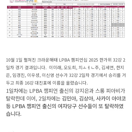
10월 1일 펼쳐진 크라운해태 LPBA 챔피언십 2025 한가위 32강 2
일차 경기 결과입니다. 이미래, 오도희, 치ㅗㅕㄴ주, 김세연, 한지
은, 임경진, 이우셩, 이신영 선수가 32강 2일차 경기에서 승리를 거
두고 최종 16강 대진표에 이름을 올렸습니다.
1일차에는 LPBA 챔피언 출신의 강지은과 스롱 피아비가
탈락한데 이어, 2일차에는
김민아, 김상아, 사카이 아야코
등 LPBA 챔피언 출신의 여자당구 선수들이 또 탈락하였
습니다.