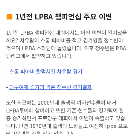
■
1년전
LPBA 챔피언십 주요 이변
1년전 LPBA 챔피언십 대회에서는 어떤 이변이 일어났을
까요? 차유람이 스롱 피아비를 꺽고 김가영을 정수빈이
꺾으며 LPBA 스타덤에 올랐습니다. 이후 정수빈은 PBA
팀리그에서 활약하고 있습니다.
-
스롱 피아비 탈락시킨 차유람 경기
-
당구여제 김가영 꺽은 정수빈 경기결과
또한
최근에는 2000년대 출생의 여자선수들이 대거
LPBA투어에 참여하고 또한 기존 선수들의 경기력이 한
층 증가하면서 프로당구 대회에서 이변이 속출하고 있습
니다. 반면 1970년대 출생의 노장들도 여전히 lpba 프로
당구무대를 주름 잡고 있습니다.