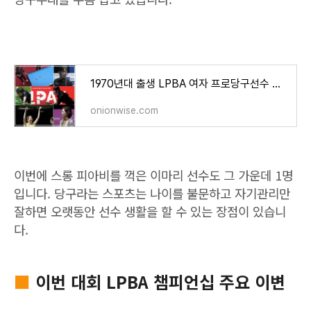
1970년대 출생 LPBA 여자 프로당구선수 명단
onionwise.com
이번에 스롱 피아비를 꺽은 이마리 선수도 그 가운데 1명
입니다. 당구라는 스포츠는 나이를 불문하고 자기관리만
잘하면 오랫동안 선수 생활을 할 수 있는 장점이 있습니
다.
■
이번 대회
LPBA 챔피언십 주요 이변