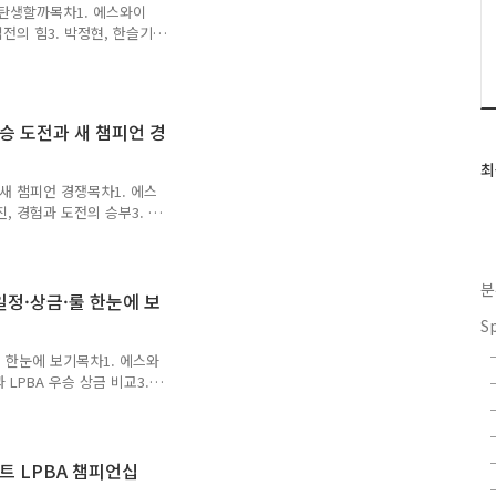
 탄생할까목차1. 에스와이
승 흐름, 상대 전적, 우승
접전의 힘3. 박정현, 한슬기
 에스와이 L..
이 LPBA 4강 결과 핵심
 챔피언 중심의 흐름을 흔든
도 아닌 강유진과 박정현이
다는 점에서 이번 결승은 새
우승 도전과 새 챔피언 경
 LPBA 4강은 5전 3선승
제압했고, 박정현은 한슬기
최
최
 부분은..
근
 새 챔피언 경쟁목차1. 에스
진, 경험과 도전의 승부3. 한
글
 관전 포인트에스와이 LPBA
과
챔피언십이 4강 준결승 단계에
인
 한슬기, 박정현입니다. 당구
기
분
결승 도전이 함께 걸린 흥미
 일정·상금·룰 한눈에 보
글
으로 올라설지, 아니면 새
S
다. 4강 준결승 대진은 김민
·룰 한눈에 보기목차1. 에스와
과 LPBA 우승 상금 비교3.
때 알아두면 좋은 승부 포인
즌 PBA LPBA 개인전 흐
 아닌 선수 개인의 성적이
드챔피언십 경쟁에 직접 영
트 LPBA 챔피언십
무엇이 다를까?”라는 생각이