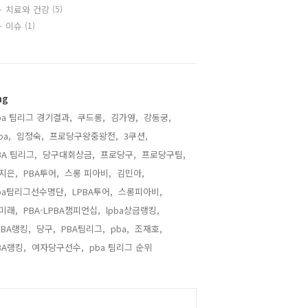
치료와 건강
(5)
이슈
(1)
ag
ba 팀리그 경기결과,
쿠드롱,
김가영,
강동궁,
ba,
임정숙,
프로당구왕중왕전,
3쿠션,
BA 팀리그,
당구대회상금,
프로당구,
프로당구팀,
지은,
PBA투어,
스롱 피아비,
김민아,
ba팀리그선수명단,
LPBA투어,
스롱피아비,
미래,
PBA-LPBA챔피언십,
lpba상금랭킹,
PBA랭킹,
당구,
PBA팀리그,
pba,
조재호,
BA랭킹,
여자당구선수,
pba 팀리그 순위,
alendar