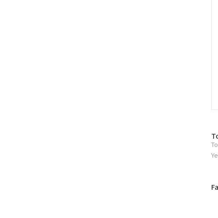
적으로 살아남으면서 16강
 주요 경기 결과..
방
T
To
문
자
Ye
수
페
F
이
스
북