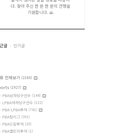
다. 찾아 주신 한 분 한 분의 건행을
기원합니다. 🙏
근글
인기글
류 전체보기
(2160)
ports
(1927)
PBA남자당구선수
(144)
LPBA여자당구선수
(122)
PBA-LPBA투어
(741)
PBA팀리그
(301)
PBA드림투어
(20)
PBA챌린지투어
(1)