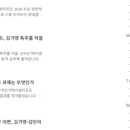
 챔피언십 일정, 상금, 경기
챔피언십 2026 우승 향방하
가영과 스롱 피아비의 맞대결로
언이지만, 이번 결승은 단순
 20회 우승과 프로당구 누
적 우위를 앞세워 다시 한
M
대진김가영은 4강에서 이미래
인트, 김가영 독주를 막을
트를 내주며 출발했지만 이
점 연결로 경기를 뒤집었습니
압했습니다. 권발해는..
영 독주를 막을 선수는?하이원
4강 본격 승부에 들어갑니다.
 64강까지 50분 제한 25
갈리는 구조라 강자도 초반
의 핵심 흐름과 김가영을 견
T
 핵심 흐름이번 64강에는
응 과제는 무엇인가
 김세연, 백민주 등 LPBA
는 무엇인가하이원리조트
서는 임정숙, 히다 오리에,
 결과를 받아들었습니다. 이
..
 패하며 128강 진출에 실
N
프로 첫 시즌에 곧바로 성과
 최봄이의 Q라운드 경기
.최봄이, 기대를 모은 프
막 이변, 김가영·김민아
마추어 선수로 활동하다가 이
. 여기에 PBA 팀리그 드래