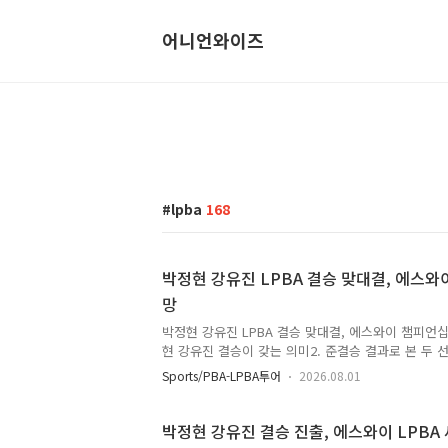
어니언와이즈
lpba
168
박정현 강유진 LPBA 결승 맞대결, 에스와
망
박정현 강유진 LPBA 결승 맞대결, 에스와이 챔피언십
현 강유진 결승이 갖는 의미2. 준결승 결과로 본 두 
이번 대회 경기력 비교4. 에스와이 LPBA 결승 우승
Sports/PBA-LPBA투어
2026.08.01
갖는 의미2026-27 에스와이 LPBA 챔피언십 결승
대결로 결정됐습니다. 이번 결승은 기존 우승자끼리의
모두 첫 LPBA 우승에 도전한다는 점에서 의미가 큽니
박정현 강유진 결승 진출, 에스와이 LPBA
면 “결승 경험이 없는 선수들이 마지막 무대에서 얼마