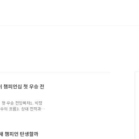
이 챔피언십 첫 우승 전
 첫 우승 전망목차1. 박정
선수의 흐름3. 상대 전적과
 전망 박정현 강유진 결승이
 대진이 박정현과 강유진의 맞
 대결이 아니라, 두 선수
다. 당구를 오래 본 팬이라
 새 챔피언 탄생할까
나 버틸까?”라는 생각을 하