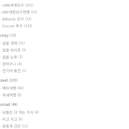
UMB세계당구
(101)
KBF대한당구연맹
(10)
Billiards 당구
(33)
Soccer 축구
(243)
oney
(72)
알쓸 경제
(31)
알쓸 라이프
(5)
알쓸 노후
(2)
장바구니
(4)
전기차 충전
(1)
ravel
(105)
해외여행
(86)
국내여행
(0)
omad
(46)
남들은 다 아는 지식
(6)
피고 지고
(6)
운동과 건강
(11)