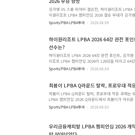
2026 우승 향방
들 수 있습니다. 이번 글에서는 에스와이 PBA-LPBA
규칙을 중심으로 살펴보겠습니다. 대회명은 친..
김가영 VS 스롱 피아비 결승전, 하이원리조트 LPBA 
이원리조트 LPBA 챔피언십 2026 결승 무대가 김
확정됐습니다. 두 선수 모두 LPBA를 대표하는 챔피
Sports/PBA-LPBA투어
2026.06.09
한 우승 경쟁 이상의 의미가 있습니다. 김가영은 통산
적상금 10억 돌파에 도전하고, 스롱 피아비는 상대전
번 정상 탈환을 노립니다. 4강 결과로 확정된 결승 
하이원리조트 LPBA 2026 64강 관전 포
를 세트스코어 3대1로 꺾고 결승에 올랐습니다. 1세
선수는?
후 2세트부터 빠르게 흐름을 되찾았고, 안정적인 득
다. 반대편에서는 스롱 피아비가 권발해를 3대1로 제
하이원리조트 LPBA 2026 64강 관전 포인트, 김가
리조트 LPBA 챔피언십 2026이 128강을 마치고 6
이번 대회는 2026-2027시즌 2차 투어로, Q라운드부터
Sports/PBA-LPBA투어
2026.06.04
점 점수제가 적용되고 있습니다. 한 경기로 승패가 
흐름을 놓치면 위험합니다. 이번 글에서는 64강 대진
제할 후보들을 중심으로 살펴보겠습니다.64강 대진표
최봄이 LPBA Q라운드 탈락, 프로무대 적
김가영, 스롱 피아비, 김민아, 김보미, 이미래, 강지은,
최봄이 LPBA Q라운드 탈락, 프로무대 적응 과제
주요 선수들이 대거 이름을 올렸습니다. 반면 128강에
LPBA 챔피언십 2026 Q라운드에서 최봄이가 아쉬운
김갑선 등 챔피언 출신 선수들이 탈락하며 초반부터 변
번 시즌 프로당구 무대에 데뷔한 최봄이는 최지영2에게
Sports/PBA-LPBA투어
2026.06.03
패했습니다. 아마추어 무대에서 기대를 받던 선수가 
를 내는 일은 생각보다 쉽지 않습니다. 이번 글에서는
결과와 프로무대 적응 과제를 중심으로 살펴보겠습니다
우리금융캐피탈 LPBA 챔피언십 2026 개
로당구 데뷔 시즌최봄이는 지난해까지 KBF 소속 아
만 살아남았다
번 시즌 우수등록선수 자격으로 LPBA에 합류했습니다