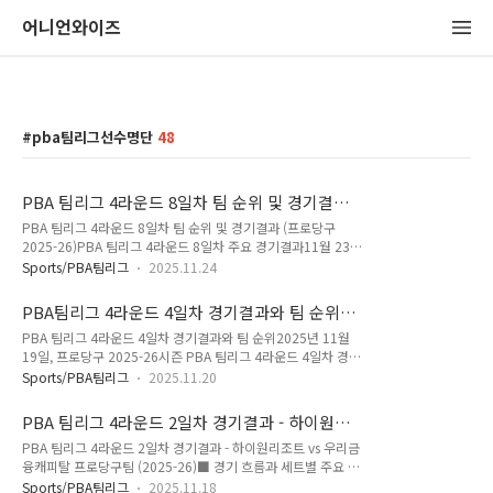
어니언와이즈
pba팀리그선수명단
48
PBA 팀리그 4라운드 8일차 팀 순위 및 경기결과
(프로당구 2025-26)
PBA 팀리그 4라운드 8일차 팀 순위 및 경기결과 (프로당구
2025-26)PBA 팀리그 4라운드 8일차 주요 경기결과11월 23일
에는 PBA 팀리그 4라운드 8일차 경기가 치러지며 상위권 판도
Sports/PBA팀리그
2025.11.24
가 크게 흔들렸습니다. 특히 1위 경쟁 중인 크라운해태 라온과
하나카드 하나페이, 그리고 상단권 순위를 노리는 SK렌터카, NH
PBA팀리그 4라운드 4일차 경기결과와 팀 순위
농협카드, 에스와이 빌더스, 휴온스 등 여러 팀이 승패를 가르며
(프로당구 2025-26 시즌)
PBA 팀리그 4라운드 4일차 경기결과와 팀 순위2025년 11월
4라운드 우승 향방이 더욱 긴장감 있게 전개되었습니다. 이날 경
19일, 프로당구 2025-26시즌 PBA 팀리그 4라운드 4일차 경기
기에서 가장 눈에 띈 부분은 크라운해태 라온의 꾸준한 상승세입
가 펼쳐졌습니다. 매일 엎치락뒤치락하는 순위 속에서 이날도 치
니다. 하나카드와의 맞대결에서 4대 2로 승리하며 8일차 기준 4
Sports/PBA팀리그
2025.11.20
열한 승부가 이어졌습니다. 특히 상위권 세 팀이 모두 3승 1패를
라운드 단독 1위를 굳혔습니다. 평균득점(AVG) 2.435, 하이런
기록하며 승패수는 같았지만, 승점 차이로 순위가 갈렸습니다.
10점이라는 높은 경기력이 돋보였고, 팀 조직력의 안정감도 확
PBA 팀리그 4라운드 2일차 경기결과 - 하이원리
■ PBA팀리그 4라운드 4일차 경기결과첫 경기에서는 휴온스
실히 ..
조트 vs 우리금융캐피탈 프로당구팀 (2025-26)
PBA 팀리그 4라운드 2일차 경기결과 - 하이원리조트 vs 우리금
헬스케어 레전드가 하림 드래곤즈와 맞붙었습니다. 경기 초반에
융캐피탈 프로당구팀 (2025-26)■ 경기 흐름과 세트별 주요 장
는 휴온스가 우세했으나, 하림이 경기 막판 집중력을 발휘하며 4
면2025-26시즌 PBA 팀리그 4라운드 2일차에서 하이원리조트
대 2로 역전승을 거뒀습니다. 하림은 이날 승리로 중하위권 탈출
Sports/PBA팀리그
2025.11.18