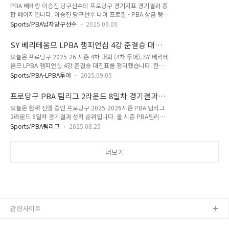
경기결과
PBA 베테랑 이승진 당구선수의 프로당구 경기지표 경기결과 종
대회 개요동시 경기 편성: 2경기와 3경기는 동시간대 진행.경기
합 페이지입니다. 이승진 당구선수 나이 프로필 - PBA 상금 랭킹
장 분장: 1·2·4·5경기는 주경기장, 3경기는 보조경기장에서
경기결과 프로 당구선수 이승진을 아시나요? 이승진 당구선수는
진행.중계: 3경기(보조경기장)는 유튜브 중계로 송출.편성 유의:
Sports/PBA남자당구선수
2025.09.09
2019년 6월 PBA가 출범한 원년부터 프로당구 무대에 출전하고
방송 사정에 따라 경기 시간·순서 변동 가능.포스트시즌: 정규리
있는 남자 당구선수입니다. 이 페이지는 이승진 선수에 대한 당
그 종합 순위 기준 — 4–5위 와일드카드 → 승자 ..
SY 베리테옴므 LPBA 챔피언십 4강 준결승 대진
구 데이터베이스로써 앞으로 계속적으로 업데이트됩니다. PBA
표 - 김가영 한슬기, 스롱피아비 김예은 (프로당구
오늘은 프로당구 2025-26 시즌 4차 대회 (4차 투어), SY 베리테
프로 당구선수, 이승진을 응원하는 당구팬 여러분들에게 참조가
2025-26)
옴므 LPBA 챔피언십 4강 준결승 대진표를 정리했습니다. 한편
되기 바랍니다. 1. 당구선수 이승진 나이이승진 나이는 1970년
SY 베리테옴므 LPBA 챔피언십 8강 경기는 9월 5일 PBA 프로
6월 5일 출생입니다. 이승진 나이는 세계 3쿠션 황제, 프레드릭
Sports/PBA-LPBA투어
2025.09.05
당구 전용 경기장이 있는 경기도 고양 킨텍스 PBA 스타디움에
쿠드롱 보다는 두 살이 적으며, 1980년 출생인 강동궁, 조재호
서 펼쳐졌습니다. SY 베리테옴므 PBA-LPBA 챔피언십 대회요
보다는 열살이 많습니다. 2. 이승진 당구선수 PBA투어 시즌..
프로당구 PBA 팀리그 2라운드 8일차 경기결과
강 - 총상금 3억 5천만원! 순위별 상금은 SY 베리테옴므 PBA-
순위 - 크라운해태 (25-26)
오늘은 현재 진행 중인 프로당구 2025-2026시즌 PBA 팀리그
LPBA 챔피언십 대회요강 - 총상금 3억 5천만원! 순위별 상금은
2라운드 8일차 경기결과 성적 순위입니다. 올 시즌 PBA팀리그
2025-26 시즌, SY 베리테옴므 PBA-LPBA 챔피언십 대회요강
는 10개 당구팀 체제로 정규리그는 5라운드 일정으로 펼쳐지며,
총정리!안녕하세요, 3쿠션 당구를 사랑하는 당구동호인 여러분,
Sports/PBA팀리그
2025.08.25
정규리그 성적에 따라 포스트 시즌을 통하여 PBA팀리그 최종
또한 프로당구 경기를 즐기는 열정 당구팬 여러분! 오늘 8월 31
우승팀이 가려집니다. PBA 팀리그 프로 당구팀 순위프로당구
일부터 프로당onionwise.com 한편 PB..
2025-26 시즌 2라운드 8일차 PBA 팀리그 경기결과 프로당구
더보기
팀 순위 입니다. 1위는 하나카드 당구팀 으로 하나카드는 6승 2
패 승점 17점으로 1위를 기록하고 있습니다. 8일차에서 3점 승
점 획득 승리를 했으면 2라운드 우승 확정이었는데 마지막 9일
차까지 봐야될 것 같습니다. 2위는 웰컴저축은행 당구팀 을 밀치
고 휴온스 당구팀 이 5승 3패 승점 16점으로 2위에 올랐습니다.
하..
관련사이트