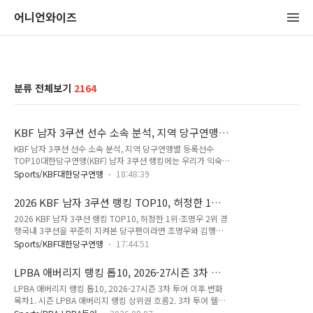
어니언와이즈
분류 전체보기
2164
KBF 남자 3쿠션 선수 소속 분석, 지역 당구연맹
별 등록선수 TOP10
KBF 남자 3쿠션 선수 소속 분석, 지역 당구연맹별 등록선수
TOP10대한당구연맹(KBF) 남자 3쿠션 랭킹에는 우리가 익숙하
게 알고 있는 정상급 선수부터 전국 각 지역에서 활동하는 선수
Sports/KBF대한당구연맹
18:48:39
까지 폭넓게 이름을 올리고 있습니다. 랭킹을 선수 개인 성적이
아닌 ‘소속’ 기준으로 나눠 보면 국내 3쿠션의 지역별 기반도 어
2026 KBF 남자 3쿠션 랭킹 TOP10, 허정한 1위·
느 정도 확인할 수 있는데요. 어느 지역 당구연맹의 선수층이 가
조명우 2위 경쟁
2026 KBF 남자 3쿠션 랭킹 TOP10, 허정한 1위·조명우 2위 경
장 두꺼울까요? 2026년 7월 27일 기준 KBF 남자 3쿠션 랭킹
쟁국내 3쿠션을 꾸준히 지켜본 당구팬이라면 조명우와 김행직
409명의 소속을 기준으로 살펴봤습니다.KBF 3쿠션 랭킹 409
같은 선수들이 가장 먼저 떠오를 것입니다. 그런데 2026년 7월
명, 지역연맹 외 소속도 다양이번 KBF 자료에는 1위 허정한부터
Sports/KBF대한당구연맹
17:44:51
27일 기준 대한당구연맹(KBF) 남자 3쿠션 랭킹의 선두는 허정
409위까지 총 409명의 선수가 등재돼 있습니다. 다만 이 숫자
한입니다. 허정한이 599점으로 조명우를 앞선 가운데 최완영,
를 대한당구연맹 전체 등록선수 숫자와 동일하게 보는 것은 주의
LPBA 애버리지 랭킹 톱10, 2026-27시즌 3차 투
김행직을 비롯한 상위권 경쟁도 상당히 치열합니다. 이번에는
할 필요..
어 이후 변화
LPBA 애버리지 랭킹 톱10, 2026-27시즌 3차 투어 이후 변화
KBF 남자 3쿠션 TOP10과 순위표에서 읽을 수 있는 특징을 함
목차1. 시즌 LPBA 애버리지 랭킹 상위권 흐름2. 3차 투어 웰컴
께 살펴보겠습니다. 허정한 599점 선두, 조명우는 26점 차 추격
톱랭킹이 보여준 폭발력3. 통산 애버리지와 시즌 기록의 차이4.