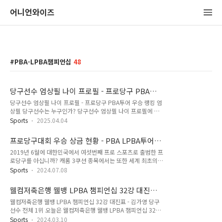
어니언와이즈
PBA-LPBA챔피언십
48
당구선수 엄상필 나이 프로필 - 프로당구 PBA투
어 우승 랭킹
당구선수 엄상필 나이 프로필 - 프로당구 PBA투어 우승 랭킹 엄
상필 당구선수는 누구인가? 당구선수 엄상필 나이 프로필에 대
하여 정리하였습니다.엄상필 당구선수는 지난 시즌 PBA투어 경
Sports
2025.04.04
기랭킹 32위에 들지 못하였지만 PBA팀리그 블루원리조트 당구
팀 리더로서 블루원리조트 엔젤스 당구팀을 포스트시즌까지 올
프로당구대회 우승 상금 현황 - PBA LPBA투어
려놓는데 혁혁한 공을 세운 프로당구선수입니다. 그만큼 당구팬
순위별 상금 및 포인트
2019년 6월에 대한민국에서 여섯번째 프로 스포츠로 출범한 프
들에게는 낯익은 선수입니다. 세부 프로필을 보시면 아시겠지만,
로당구를 아십니까? 캐롬 3쿠션 종목에서는 또한 세계 최초의
지난 시즌에는 3쿠션 당구 애버리지가 상대적으로 높지만(애버
프로당구 대회에 해당하는 대회가 PBA-LPBA 챔피언십 투어입
리지 랭킹 13위) 정규시즌 PBA챔피언십에서 걸맞는 성적을 내
Sports
2024.07.08
니다. 투어 대회라는 것은 프로골퍼들이 세계적인 골프 투어 대
지 못한 프로당구선수 가운데 한 명입니다. 1. 당구선수 엄상필
회가 있는 미국이나 유럽에 참여하는 것과 같은 개념입니다. 프
나이 프로필이름 : 엄상필 (Sang-pill EOM)국적, 직업 : 한국, 당
웰컴저축은행 웰뱅 LPBA 챔피언십 32강 대진표
로당구대회 우승 상금 현황 - PBA LPBA투어 순위별 상금 및 포
구 선수(billiar..
- 김가영 당구선수 전체 1위
웰컴저축은행 웰뱅 LPBA 챔피언십 32강 대진표 - 김가영 당구
인트한편 프로당구대회라고 하면 기존의 UMB(세계캐롬당구연
선수 전체 1위 오늘은 웰컴저축은행 웰뱅 LPBA 챔피언십 32강
맹)나 KBA(대한당구연맹)이 주관하는 전국당구대회와 같은 아
대진표를 정리했습니다. 한편 시즌 3승에 도전하는 당구 여제 김
마추어 당구대회와는 가장 큰 차이점이 당구대회의 상금 일 것입
Sports
2024.03.10