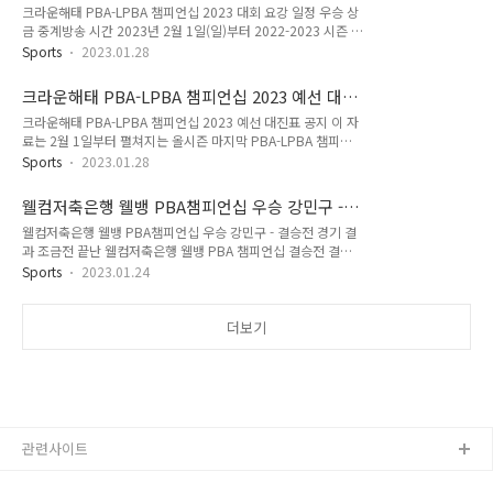
일정 우승상금 중계방송 시간
크라운해태 PBA-LPBA 챔피언십 2023 대회 요강 일정 우승 상
선수는 강동궁과 조재호 당구선수입니다. 한편 외국인 당구선수
금 중계방송 시간 2023년 2월 1일(일)부터 2022-2023 시즌 마
로 PBA 챔피언 출신의 당구선수로는 쿠드롱, 다비드 사파타, 다
지막 프로당구 대회인 8차 투어 크라운해태 PBA-LPBA 챔피언
비드 마르티네스, 하비에르 팔라존, 필리포스 카시도코스타스,
Sports
2023.01.28
십 챔피언십 대회요강 대회 일정 우승상금 경기시간에 대한 정보
비롤 위마즈 선수가 크라운해태 PBA 챔피언십 64강 대진표에
를 정리했습니다. 특히 남자 프로당구선수들이 참여하는 PBA
이름을 올렸습니다. 오늘은 2월 3일자 프로당구협회, PBA의 보
크라운해태 PBA-LPBA 챔피언십 2023 예선 대진
챔피언십 투어와 달리 여자 프로당구 선수들이 참가하는 LPBA
도자료 내용..
표 공지
크라운해태 PBA-LPBA 챔피언십 2023 예선 대진표 공지 이 자
챔피언십 투어는 경기 방식, 득점제, 우승상금 등에 차이가 있습
료는 2월 1일부터 펼쳐지는 올시즌 마지막 PBA-LPBA 챔피언
니다. 이 부분에 대해에서 함께 정리하였습니다. 크라운해태
십에 해당하는 크라운해태 PBA-LPBA 챔피언십 2023 예선 대
PBA-LPBA 챔피언십 대회 일정, 대회 장소 1. 대회명 : 크라운해
Sports
2023.01.28
진표 공지사항입니다. 또한 이 자료는 프로당구 대회를 주최하는
태 PBA-LPBA 챔피언십 2. 주최/주관 : 사단법인 프로당구협회
PBA(프로당구협회)가 1월 27일, PBA 홈페지를 통해서 공지한
3. 타이틀스폰서 : 크라운해태 4. 대회일정 : 2023년..
웰컴저축은행 웰뱅 PBA챔피언십 우승 강민구 -
내용과 동일합니다. 안녕하세요, PBA입니다. [크라운해태 PBA-
결승전 경기 결과
웰컴저축은행 웰뱅 PBA챔피언십 우승 강민구 - 결승전 경기 결
LPBA 챔피언십 2023] 예선 대진표를 첨부와 같이 공지하오니,
과 조금전 끝난 웰컴저축은행 웰뱅 PBA 챔피언십 결승전 결기
확인하여 주시기 바랍니다. [선수 유의사항] - 대회 요강 및 경기
결과, 우승자 강민구 준우승은 응고딘나이로 결정이 되었습니다.
규칙을 반드시 숙지한 후 대회에 참가하여 주시기 바랍니다. - 경
Sports
2023.01.24
1월 24일 저녁 8시부터 펼쳐진 웰컴저축은행 웰뱅 PBA챔피언
기 일정 및 시간은 중계방송 편성 관계로 변경될 수 있음을 유의
십 결승전 강민구 - 응고딘나이 당구 선수의 경기는 7전 4선 승
하여 주시기 바랍니다. - PBA/LPBA 복장 규정 ..
제 세트제 경기방식에서 강민구 선수가 세트 스코어 4대 2로 승
더보기
리하면 그의 첫번째 PBA 우승을 차지하였습니다. 강민구 선수
는 베트남 강호 응고딘나이 선수와 초반에는 한 세트씩 번갈아
가면서 팽팽하게 맞섰습니다. 하지만 세트 스코어 2대2에서 남
은 세트를 연이어 승리하면서 웰컴저축은행 웰뱅 PBA챔피언십
22-23 우승 트로피를 들어 올렸습니다. 이번에 준우승을 차지한
에디 응고딘나이 당구선수도 ..
관련사이트