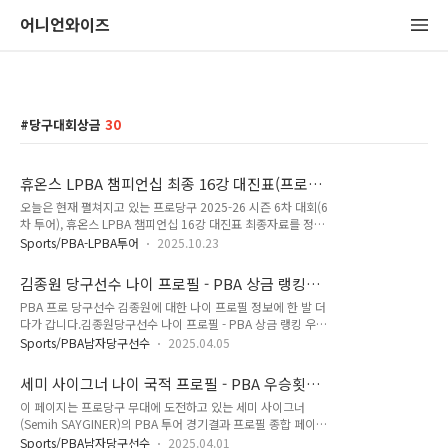
어니언와이즈
당구대회상금
30
휴온스 LPBA 챔피언십 최종 16강 대진표(프로당
구 25-26) - 스롱 피아비 vs 김다희
오늘은 현재 펼쳐지고 있는 프로당구 2025-26 시즌 6차 대회(6
차 투어), 휴온스 LPBA 챔피언십 16강 대진표 최종자료를 정리
했습니다. 휴온스 LPBA 챔피언십 32강 경기는 4전 3선승제로,
Sports/PBA-LPBA투어
2025.10.23
세트 스코어 2대 2 동점 시에는 살벌한 승부치기로 승리를 결정
짓는 프로당구 경기방식으로 진행되었습니다. 이 경기방식은
김종원 당구선수 나이 프로필 - PBA 상금 랭킹
PBA 챔피언십에 참가하는 남자 프로당구선수들이 128강과 64
우승횟수
PBA 프로 당구선수 김종원에 대한 나이 프로필 정보에 한 발 더
강 경기에서 펼치는 방법과 같습니다. 크라운해태 LPBA 챔피언
다가 갑니다.김종원당구선수 나이 프로필 - PBA 상금 랭킹 우승
십 2025 한가위 결승 경기결과 - 우승 김가영, 준우승 임경진 크
횟수당구선수 김종원 PBA투어 경기지표 종합 페이지이 페이지
라운해태 LPBA 챔피언십 2025 한가위 결승 경기결과 - 우승 김
Sports/PBA남자당구선수
2025.04.05
는 PBA 프로당구협회가 주관/주최하는 PBA투어에 출전하고
가영, 준우승 임경진한가위날 새벽에 PBA 프로당구협회가 공지
있는 김종원의 PBA투어 에버리지, 하이런, 상금 랭킹, 뱅크샷 득
한 프로당구 2025-26 시즌 5차 대회, 크라운해태 LPB..
세미 사이그너 나이 국적 프로필 - PBA 우승횟수
점비율 BSP(%), 종합전적, 우승 횟수 등 당구지표를 총정리하
상금 랭킹
이 페이지는 프로당구 무대에 도전하고 있는 세미 사이그너
는 김종원 데이터베이스입니다. 물론 당구선수 김종원과 관계되
(Semih SAYGINER)의 PBA 투어 경기결과 프로필 종합 페이지
는 에피소드라면, 당구 외의 이야기도 포함될 수 있지만, 이곳의
입니다. 세미 사이그너의 한국어 이름 표기는 세미 세이기너로도
모든 정보는 당구팬들을 위한 정보이며, 또한 김종원 선수를 응
Sports/PBA남자당구선수
2025.04.01