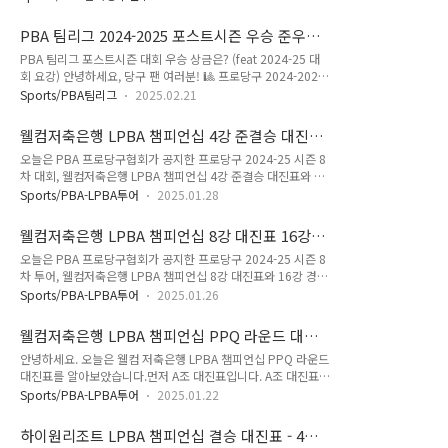
혼용되고 있는 점 이해 바랍니다.세미 사이그너 나이 국적 프로
원하기 위한 목적입니다. 그러므로 혹시 잘못 정리한 내용이 있
필 - PBA 우승횟수 상금 랭킹세미 사이그너 (세이기너) 당구선
으면 댓글로 알려주시면 바로 수정하도록 하겠습니다. 1. 김종
PBA 팀리그 2024-2025 포스트시즌 우승 준우승
수는 2019년 6월 한국에서 여섯 번째 프로 스포츠로 프로당구
원 당구선수 PBA..
상금은? (feat 대회 요강)
PBA 팀리그 포스트시즌 대회 우승 상금은? (feat 2024-25 대
PBA투어가 출범한 이후 다섯 번째 시즌에 해당하는 프로당구
회 요강) 안녕하세요, 당구 팬 여러분! 🎱 프로당구 2024-2025
2023-24 시즌에 PBA투어 프로당구 무대에 데뷔(사이그너 데
PBA 팀리그 포스트시즌이 드디어 막을 올립니다. 이번 시즌의
뷔) 하였습니다. 이 페이지는 PBA투어 세미 사이그너 당구 선수
Sports/PBA팀리그
2025.02.21
치열한 경쟁을 마무리할 최종 승부가 펼쳐질 예정인데요, 각 팀
에 대한 데이터베이스로써 세미 사이그너 선수의 3쿠션 애버리
의 자존심을 건 뜨거운 대결이 고양 킨텍스 PBA 스타디움에서
지, 하이런, PBA 경기결과, 종합전적 및 승률, PBA 상금 랭킹 순
웰컴저축은행 LPBA 챔피언십 4강 준결승 대진표
진행됩니다. 🏆 📌 대회 개요대회명: 웰컴저축은행 PBA 팀리그
위, 우승..
- 8강 경기결과(24-25시즌)
오늘은 PBA 프로당구협회가 공지한 프로당구 2024-25 시즌 8
2024-2025 포스트시즌대회 기간: 2025년 2월 19일(수) ~ 2월
차 대회, 웰컴저축은행 LPBA 챔피언십 4강 준결승 대진표와 8
28일(금)대회 장소: 고양 킨텍스 PBA 스타디움 (킨텍스 2전시
강 경기결과를 정리했습니다. 우선 1월 27일 펼쳐진 웰컴저축
장 7홀)주최/주관: (사)프로당구협회 PBA타이틀 스폰서: 웰컴저
Sports/PBA-LPBA투어
2025.01.28
은행 LPBA 챔피언십 8강 경기결과부터 보고 이어서 4강 대진표
축은행공식 후원사: 시모니스, 아라미스, 삼다수방송 중계: SBS
를 자세하게 살펴보겠습니다. ■ 웰컴저축은행 LPBA 챔피언십
Sports, KBS N Sports,..
웰컴저축은행 LPBA 챔피언십 8강 대진표 16강
8강 경기결과 웰컴저축은행 LPBA 챔피언십 8강 경기결과, 4강
경기결과(24-25시즌)
오늘은 PBA 프로당구협회가 공지한 프로당구 2024-25 시즌 8
준결승 진출이 확정된 선수는김가영, 백민주, 김민아, 김예은 선
차 투어, 웰컴저축은행 LPBA 챔피언십 8강 대진표와 16강 경기
수입니다. 상금 랭킹 페이지에 공지한 정보를 기초로 한눈에
결과를 정리했습니다. 올 시즌부터는 여자 프로당구 선수들의
볼 수 있도록 정보한 " data-og-host="onionwise.com"
Sports/PBA-LPBA투어
2025.01.26
경기력이 부쩍 향상되었습니다. 혹시 LPBA 프로당구 대회 우승
data-og-source-
상금이 4천만원으로 상향된 것이 영향이 있을까요? 하하하. 아
url="https://onionwise.tistory.com/196" data-og-url=..
웰컴저축은행 LPBA 챔피언십 PPQ 라운드 대진
무튼 애버리지 1.0은 물론 1.5, 2.0을 상회는 경기도 많이 나오
표 (2024-25시즌)
안녕하세요. 오늘은 웰컴 저축은행 LPBA 챔피언십 PPQ 라운드
고 있습니다. 웰컴저축은행 16강 경기결과에서는 어껄까요? 8
대진표를 알아보았습니다.먼저 A조 대진표입니다. A조 대진표에
강 대진표애 앞서 16강 경기결과부터 살펴보겠습니다. ■ 웰컴
서는 눈에 띄는 대전을 살펴보면은 먼저 일본 여자당구선수, 히
저축은행 LPBA 챔피언십 16강 경기결과 웰컴저축은행 LPBA
Sports/PBA-LPBA투어
2025.01.22
다오리에 선수입니다. 히다 오리에는 부전승으로 PQ 라운드에
챔피언십 16강 경기 결과입니다. 웰컴저축은행 LPBA 챔피언십
올라있습니다. PG 라운드에 올라온 상대를 이기면 64강전에서
16강 경기 결과에서 승리하여 8강 대진표에 이름을 올린 8강 진
하이원리조트 LPBA 챔피언십 결승 대진표 - 4강
김진아 선수와 경기를 펼치게 됩니다. 한편 64강에 먼저 올라 있
출 확정선..