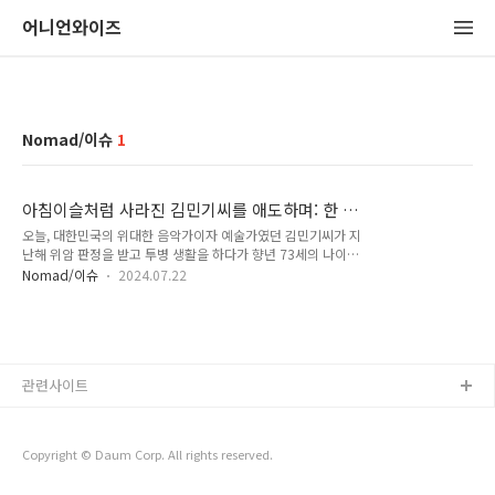
어니언와이즈
Nomad/이슈
1
아침이슬처럼 사라진 김민기씨를 애도하며: 한 시
대를 이끈 음악가 예술가의 삶
오늘, 대한민국의 위대한 음악가이자 예술가였던 김민기씨가 지
난해 위암 판정을 받고 투병 생활을 하다가 향년 73세의 나이로
세상을 떠났다는 소식을 접했습니다. 김민기씨는 한국 현대사에
Nomad/이슈
2024.07.22
서 빼놓을 수 없는 인물로, 그의 삶과 음악은 우리 모두의 가슴
속에 깊이 새겨져 있습니다. 그의 생애를 기리며, 그의 삶의 주요
사건들을 통해 그를 추억하고자 합니다. 작곡가, 가수를 넘어 척
박한 공연예술 문화 개척에 앞장섰던 그의 삶에 경의를 표하며
죽음을 애도합니다. 김민기의 어린 시절과 성장기 김민기씨는
관련사이트
1951년 전라북도 이리시에서 태어났습니다. 어릴 적부터 음악
에 대한 남다른 재능을 보였으며, 특히 기타 연주와 노래에 뛰어
난 실력을 발휘했습니다. 서울로 상경하여 대학 시절에는 민중가
요 운동에 적극적으로 참여하..
Copyright © Daum Corp. All rights reserved.