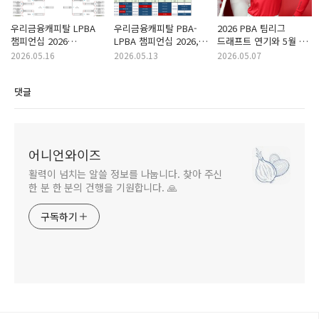
우리금융캐피탈 LPBA
우리금융캐피탈 PBA-
2026 PBA 팀리그
챔피언십 2026
LPBA 챔피언십 2026,
드래프트 연기와 5월 새
Q라운드와 128강
달라진 상금과 경기방식
시즌 프로당구 개막
2026.05.16
2026.05.13
2026.05.07
대진표 핵심 정리
한눈에 보기
일정 정리
댓글
어니언와이즈
활력이 넘치는 알쓸 정보를 나눕니다. 찾아 주신
한 분 한 분의 건행을 기원합니다. 🙏
구독하기