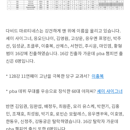
다비드 마르티네스는 강건하게 맨 위에 이름을 올리고 있습니다.
세미 사이그너, 응오딘나이, 김영원, 고상운, 응우옌 프엉린, 박주
선, 임성균, 초클루, 이충복, 산체스, 서현민, 주시윤, 마민껌, 황형
범이 16강에 진출하였습니다. 16강 진출자 가운데 pba 챔피언 출
신은 6명입니다.
* 128강 11연패이 고난을 극복한 당구 교과서?
이충복
* pba 데뷔 무대를 우승으로 장식한 60대 아저씨?
세미 사이그너
반면 김임권, 임완섭, 배정두, 최원준, 모리 유스케, 박한기, 김홍
민, 조재호, 최성원, 박기호, 로빈슨 모랄레스, 응우옌꾸옥, 이호영,
한동우, 신정주, 강동궁은 탈락하였습니다. 16강 탈락자 가운데
pba 챔피언 출신 또한 6명입니다.