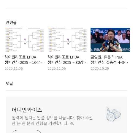
관련글
하이원리조트 LPBA
하이원리조트 LPBA
김영원, 휴온스 PBA
챔피언십 2025 - 16강
챔피언십 2025 – 32강
챔피언십 결승전 4–3
대진표, 32강 경기 결과,
1일차 경기결과 및 16강
역전승…통산 두 번째
2025.11.06
2025.11.06
2025.10.29
경기 일정
대진표 윤곽
우승 (프로당구 25-26)
댓글
어니언와이즈
활력이 넘치는 알쓸 정보를 나눕니다. 찾아 주신
한 분 한 분의 건행을 기원합니다. 🙏