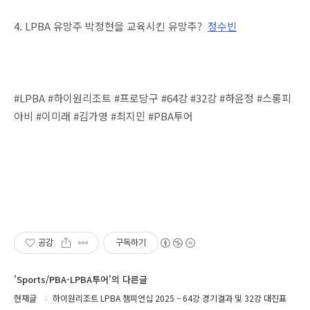
4. LPBA 유망주 박정현을 교육시킨 유망주?
정수빈
#LPBA #하이원리조트 #프로당구 #64강 #32강 #하윤정 #스롱피
아비 #이미래 #김가영 #최지민 #PBA투어
공감
구독하기
'Sports/PBA-LPBA투어'의 다른글
현재글
하이원리조트 LPBA 챔피언십 2025 – 64강 경기결과 및 32강 대진표