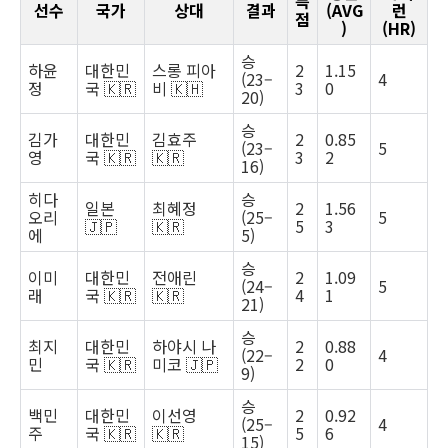
득
선수
국가
상대
결과
(AVG
런
점
)
(HR)
승
하윤
대한민
스롱 피아
2
1.15
(23–
4
정
국 🇰🇷
비 🇰🇭
3
0
20)
승
김가
대한민
김효주
2
0.85
(23–
5
영
국 🇰🇷
🇰🇷
3
2
16)
히다
승
일본
최혜정
2
1.56
오리
(25–
5
🇯🇵
🇰🇷
5
3
에
5)
승
이미
대한민
전애린
2
1.09
(24–
5
래
국 🇰🇷
🇰🇷
4
1
21)
승
최지
대한민
하야시 나
2
0.88
(22–
4
민
국 🇰🇷
미코 🇯🇵
2
0
9)
승
백민
대한민
이선영
2
0.92
(25–
4
주
국 🇰🇷
🇰🇷
5
6
15)