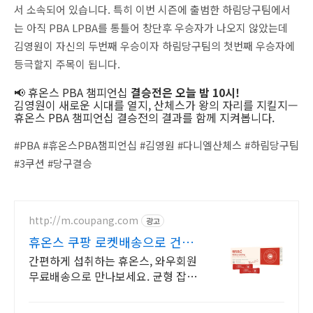
서 소속되어 있습니다. 특히 이번 시즌에 출범한 하림당구팀에서
는 아직 PBA LPBA를 통틀어 창단후 우승자가 나오지 않았는데
김영원이 자신의 두번째 우승이자 하림당구팀의 첫번째 우승자에
등극할지 주목이 됩니다.
📢 휴온스 PBA 챔피언십
결승전은 오늘 밤 10시!
김영원이 새로운 시대를 열지, 산체스가 왕의 자리를 지킬지—
휴온스 PBA 챔피언십 결승전의 결과를 함께 지켜봅니다.
#PBA #휴온스PBA챔피언십 #김영원 #다니엘산체스 #하림당구팀
#3쿠션 #당구결승
http://m.coupang.com
광고
휴온스 쿠팡 로켓배송으로 건강
챙기세요
간편하게 섭취하는 휴온스, 와우회원
무료배송으로 만나보세요. 균형 잡힌
영양 섭취, 다양한 비타민을 쿠팡에서
한눈에 비교하고 쇼핑하세요.