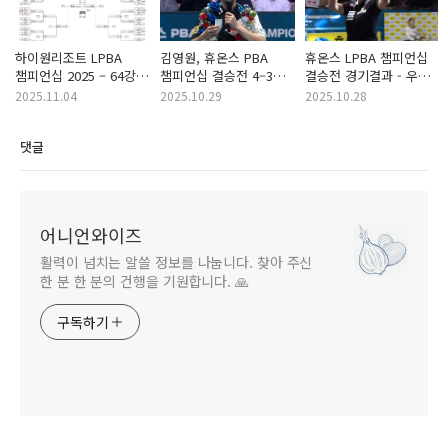
하이원리조트 LPBA
김영원, 휴온스 PBA
휴온스 LPBA 챔피언십
챔피언십 2025 – 64강
챔피언십 결승전 4–3
결승전 경기결과 - 우승
경기결과 및 32강
역전승…통산 두 번째
김민아 준우승 김상아
2025.11.04
2025.10.29
2025.10.28
대진표
우승 (프로당구 25-26)
(프로당구 25-26)
댓글
어니언와이즈
활력이 넘치는 알쓸 정보를 나눕니다. 찾아 주신
한 분 한 분의 건행을 기원합니다. 🙏
구독하기