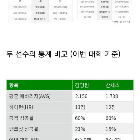
두 선수의 통계 비교 (이번 대회 기준)
항목
김영원
산체스
평균 에버리지(AVG)
2.156
1.738
하이런(HR)
13점
12점
공격 성공률
60%
60%
뱅크샷 성공률
23%
15%
이번 대회 전적
6승 0패
6승 0패