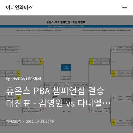
어니언와이즈
Sports/PBA-LPBA투어
휴온스 PBA 챔피언십 결승
대진표 - 김영원 vs 다니엘
산체스 (프로당구 25-26)
와이즈트리
2025. 10. 28. 20:09