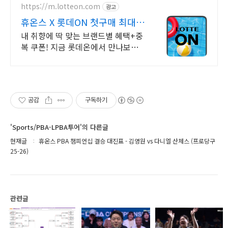
https://m.lotteon.com
광고
휴온스 X 롯데ON 첫구매 최대 5
천원 혜택!
내 취향에 딱 맞는 브랜드별 혜택+중
복 쿠폰! 지금 롯데온에서 만나보세
요!
공감
구독하기
'Sports/PBA-LPBA투어'의 다른글
현재글
휴온스 PBA 챔피언십 결승 대진표 - 김영원 vs 다니엘 산체스 (프로당구
25-26)
관련글