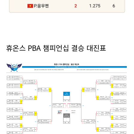
휴온스 PBA 챔피언십 결승 대진표