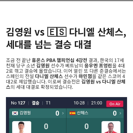
김영원 vs 🇪🇸 다니엘 산체스,
세대를 넘는 결승 대결
조금 전 끝난
휴온스 PBA 챔피언십 4강전
결과, 한국의 17세
천재 당구 소년
김영원
선수가 베트남의
응우옌 프엉린
을 4대
2로 꺾고 결승에 올랐습니다. 이어 열린 또 다른 준결승에서는
스페인의 전설
다니엘 산체스
선수가
마민껌
을 같은 스코어 4
대2로 제압했습니다. 이로써 결승전은
김영원 vs 다니엘 산체
스
의 세대 대결로 확정되었습니다.