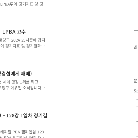
영..
LPBA투어 경기지표 및 경
니다. 이선영 당구선수 나
는 2019년 프로당구가 출범
터 프로당구LPBA 투어에 출
음 출전한 첫 시즌에 이선영
 LPBA 고수
가까운 선수였습니다. 또한
한당구연맹) 소속이나
당구 2024-25시즌에 갑자
에 출전한 명단에도 이..
투어 경기지표 및 경기결과
최
최
 이윤애 당구선수 나이 프로
근
19년 프로당구가 출범하고 다
글
당구LPBA 투어에 출전하고
과
이윤애 선수는 전혀 두각을
인
 정경섭에게 패배)
 또한 이윤애 선수는 특히
기
분
 UMB(세계당구연맹) 소속으
션 세계 랭킹 1위를 찍고
글
올리지 못한 선수..
프로당구 데뷔전 소식입니다.
S
개막 전에 해당하는 우리금융캐
과 언론으로부터 많은 주목을
 활약상이 프로당구 발전에
경기모습에 열광하는 팬들이
- 128강 1일차 경기결
7일 펼쳐진 우리금융캐피탈
에서 데뷔를 하였습니다. 김준태
수의 PBA ..
캐피탈 PBA 챔피언십 128
 PBA 챔피언십 64강 대