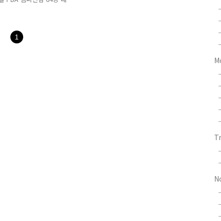
 챔피언십 128강 1일차
강 2일차 경기가 진행됩니
 1일차 경기 결과에서 가장
해 UMB 세계 3쿠션 랭킹
1
데뷔전에서 탈락하고 말았습니
당구 2025-2026시즌 개
M
기에서 다..
T
N