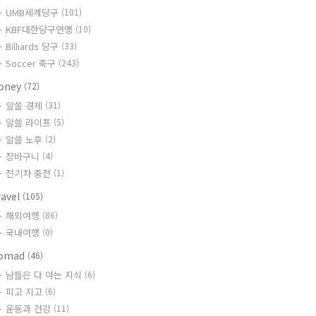
UMB세계당구
(101)
KBF대한당구연맹
(10)
Billiards 당구
(33)
Soccer 축구
(243)
oney
(72)
알쓸 경제
(31)
알쓸 라이프
(5)
알쓸 노후
(2)
장바구니
(4)
전기차 충전
(1)
ravel
(105)
해외여행
(86)
국내여행
(0)
omad
(46)
남들은 다 아는 지식
(6)
피고 지고
(6)
운동과 건강
(11)