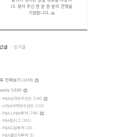
다. 찾아 주신 한 분 한 분의 건행을
기원합니다. 🙏
근글
인기글
류 전체보기
(2159)
ports
(1926)
PBA남자당구선수
(144)
LPBA여자당구선수
(122)
PBA-LPBA투어
(740)
PBA팀리그
(301)
PBA드림투어
(20)
PBA챌린지투어
(1)