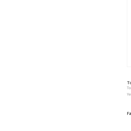
C
방
T
To
문
자
Ye
수
페
F
이
스
북