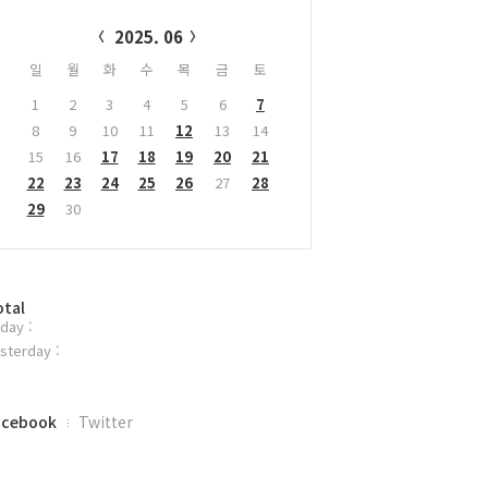
alendar
2025. 06
일
월
화
수
목
금
토
1
2
3
4
5
6
7
8
9
10
11
12
13
14
15
16
17
18
19
20
21
22
23
24
25
26
27
28
29
30
otal
day :
sterday :
acebook
Twitter