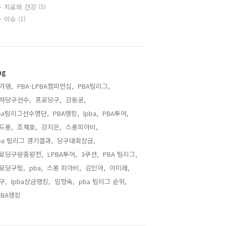
치료와 건강
(5)
이슈
(1)
ag
가영,
PBA-LPBA챔피언십,
PBA팀리그,
자당구선수,
프로당구,
강동궁,
ba팀리그선수명단,
PBA랭킹,
lpba,
PBA투어,
드롱,
조재호,
강지은,
스롱피아비,
ba 팀리그 경기결과,
당구대회상금,
로당구왕중왕전,
LPBA투어,
3쿠션,
PBA 팀리그,
로당구팀,
pba,
스롱 피아비,
김민아,
이미래,
구,
lpba상금랭킹,
임정숙,
pba 팀리그 순위,
PBA랭킹,