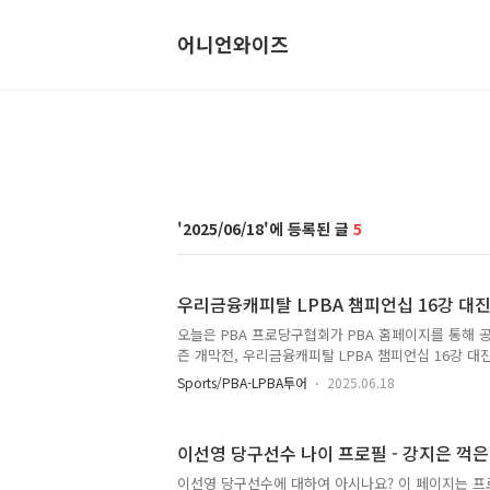
어니언와이즈
2025/06/18
5
우리금융캐피탈 LPBA 챔피언십 16강 대진
오늘은 PBA 프로당구협회가 PBA 홈페이지를 통해 공지
즌 개막전, 우리금융캐피탈 LPBA 챔피언십 16강 대
리했습니다. 한편 우리금융캐피탈 LPBA 챔피언십 32강
Sports/PBA-LPBA투어
2025.06.18
에 걸쳐 1일차와 2일차에 나누어 경기가 진행이 됩니다
결과가 나오는대로 정리드리겠습니다. 혹시 프로당구 
순위별 상금이 궁금하신 분들은 자료 내에 있는 당구
이선영 당구선수 나이 프로필 - 강지은 꺽은 
바랍니다. 그럼 지금부터 우선 32강 경기결과와 16
■ 우리금융캐피탈 LPBA 챔피언십 32강 1일차 경
이선영 당구선수에 대하여 아시나요? 이 페이지는 프로