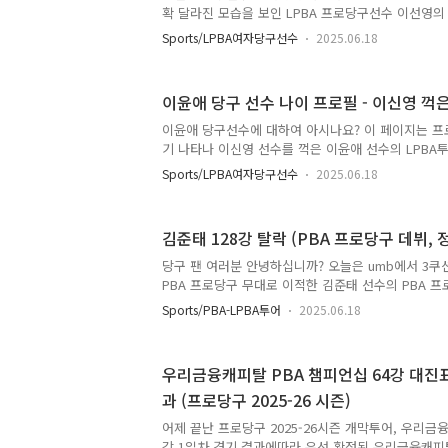
챔피언십 32강 1일 차 경기 결과입니다. 김가영, 이선
확 달라진 모습을 보인 LPBA 프로당구선수 이선영의 
기결과를 종합 정리하는 이선영 당구 데이터 베이스입
Sports/LPBA여자당구선수
2025.06.18
이 프로필 - 강지은 꺽은 LPBA 신예 이선영 당구선수
하고 여섯 번째 시즌에 해당하는 2024-2025 시즌부
전하고 있는 여자 당구선수입니다. 사실 LPBA에 처
이윤애 당구 선수 나이 프로필 - 이신영 꺽은
선수는 전혀 두각을 나타내지 못했기 때문에 무명에 
이선영 선수는 특히 LPBA에 데뷔하기전 에 KBF(대
이윤애 당구선수에 대하여 아시나요? 이 페이지는 프로
UMB(세계당구연맹) 소속으로 세계 3쿠션 선수권대회
기 나타나 이신영 선수를 꺽은 이윤애 선수의 LPBA
를 종합 정리하는 이윤애 당구 데이터 베이스입니다.
Sports/LPBA여자당구선수
2025.06.18
필 - 이신영 꺽은 LPBA 고수 이윤애 당구선수는 20
섯 번째 시즌에 해당하는 2023-2024 시즌부터 프로
있는 여자 당구선수입니다. 사실 해당시즌에만 해도 
김준태 128강 탈락 (PBA 프로당구 데뷔,
나타내지 못했기 때문에 무명에 가까운 선수였습니다.
LPBA에 데뷔하기전 에 KBF(대한당구연맹) 소속이나
당구 팬 여러분 안녕하십니까? 오늘은 umb에서 3쿠
로 세계 3쿠션 선수권대회에 출전한 명단에도 이름을 
PBA 프로당구 무대로 이적한 김준태 선수의 PBA 
김준태 선수는 이번 프로당구 2025-26시즌 시즌 
Sports/PBA-LPBA투어
2025.06.18
피탈 PBA 챔피업십 128강 경기를 앞두고 당구 팬
받았습니다. 그만큼 김준태 선수의 PBA 무대에서의
기여할 것이라고 보는 견해는 물론 젊은 김준태의 
우리금융캐피탈 PBA 챔피언십 64강 대진표 
많았기 때문입니다. 김준태 당구선수는 어제 6월 1
과 (프로당구 2025-26 시즌)
PBA 프로당구 2025-26 시즌 개막 투어 128강전
선수의 128강 경기 결과는 어떻게되었을까요? 김준태 선
어제 끝난 프로당구 2025-26시즌 개막투어, 우리금융
강 1일차 경기 결과에따라 우선 확정된 우리금융캐피탈