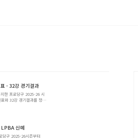
표 - 32강 경기결과
한 프로당구 2025-26 시
진표와 32강 경기결과를 정
 경기는 6월 17일과 18일
. 32강 1일차 2일차 경기
여자부 LPBA 우승상금 및
 대회 상금 정리자료를 참고
LPBA 신예
강 대진표를 살펴보겠습니다.
기결과우리금융캐피탈 LPBA
당구 2025-26시즌부터