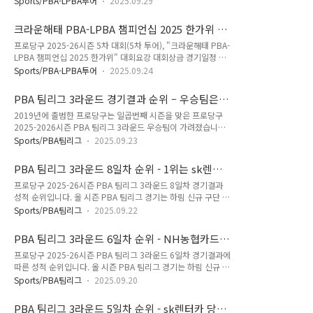
정보한 " data-og-host="onionwise.com" data-og-
Sports/PBA-LPBA투어
2025.09.29
당구 2025-26시즌 5차 대회로서 남자 프로당구선수들이 출전
source-url="https://onionwise.tistory.com/196" data-
하는 대회입니다. 크라운해태 PBA 챔피언십 2025 한가위 128
og-url="https..
크라운해태 PBA-LPBA 챔피언십 2025 한가위 대
강 대진표 결정을 위해서는 최근 10개 투어 성적에 따른 랭킹을
회요강 - 대회 상금 일정 경기 규칙
프로당구 2025-26시즌 5차 대회(5차 투어), "크라운해태 PBA-
바탕으로 조별 그룹을 정합니다. 2025-26시즌 PBA TOUR 합
LPBA 챔피언십 2025 한가위" 대회요강 대회상금 경기일정 등
산 포인트 랭킹표(10개 대회)에 따르면, 랭킹 1위는 마르티네스,
을 총 정리하였습니다. 다만 일부 항목은 프로당구협회의 사정이
2위는 강동궁, 3위는 다니엘 산체스, 4위는 초클루, 5위는 모리
Sports/PBA-LPBA투어
2025.09.24
나 중계 편성에 따라 변동 될 수 있습니다.프로당구 2025-26시
유스케입니다. 일곱시즌 누적 PBA 상금 랭킹과는 1위를 제외하
즌 5차 대회(5차 투어), "크라운해태 PBA-LPBA 챔피언십
고는 차이가 있지만 상당한 변화라 할 수 있습니다. ..
PBA 팀리그 3라운드 경기결과 순위 – 우승팀은
2025 한가위 대회는 9월 28일부터 시작되어 10월 6일까지 열
SK렌터카, 10위는 크라운해태 당구팀 그렇다면
2019년에 출범한 프로당구는 일곱번째 시즌을 맞은 프로당구
립니다. 당구팬 여러분 즐거운 한가위 보내시기 바랍니다. 크라
포스트시즌 진출 가능성은
2025-2026시즌 PBA 팀리그 3라운드 우승팀이 가려졌습니다.
운해태 PBA-LPBA 챔피언십 2025 한가위 대회요강 - 대회 상금
오늘은 10개 프로당구팀이 펼친 3라운드 9일차 마지막 경기가
일정 경기 규칙 1) 대회 개요대회명 : 크라운해태 PBA-LPBA 챔
Sports/PBA팀리그
2025.09.23
끝나면서 3라운드 우승과 최종 순위가 결정되었습니다. 프로당
피언십 2025 한가위주최/주관 : PBA 프로당구협회운영 부문 :
구 2025-2026시즌 PBA 팀리그 3라운드 우승팀은 SK렌터카
PBA(남자부), LPBA(여자부)특징 : 명절..
PBA 팀리그 3라운드 8일차 순위 - 1위는 sk렌터
당구팀으로 확정 되었습니다. SK렌터카 당구팀은 3라운드 9개
카, 10위는 크라운해태(2025-26)
프로당구 2025-26시즌 PBA 팀리그 3라운드 8일차 경기결과
경기 가운데 첫 경기를 제외한 나머지 8개 경기를 모두 승리하는
성적 순위입니다. 올 시즌 PBA 팀리그 경기는 하림 신규 구단 창
엄청난 집중력을 보여주었습니다. PBA 팀리그 3라운드 9일차
단으로 10개 구단 체제로 펼쳐지며, 프로당구 pba 팀리그 3라
경기결과 SK렌터카 당구팀은 이미 8일차에 우승층ㄹ 확정지었
Sports/PBA팀리그
2025.09.22
운드 경기일정은 9월 14일 부터 22일까지 9일간 펼쳐집니다.
지만 9일차 마지막 경기에서도 저력을 보여주면서 에스와이 당
pba 팀리그 당구팀의 경기는 경기도 고양시 킨텍스에서 3라운
구팀은 4대 4으로 재역전 우승하면서 라운드 우승을 확정지었습
PBA 팀리그 3라운드 6일차 순위 - NH농협카드
드 경기가 진행되며, 경기 속도 및 규정이 일부 개선되고 휴식일
니다. 한편 크라..
당구팀 상위권으로 도약(2025-26)
프로당구 2025-26시즌 PBA 팀리그 3라운드 6일차 경기결과에
없이 매일 경기가 열립니다. 총 5라운드로 구성된 정규리그 후
따른 성적 순위입니다. 올 시즌 PBA 팀리그 경기는 하림 신규 구
포스트시즌이 이어지며, 우승 상금과 MVP 시상 등도 마련되어
단 창단으로 10개 구단 체제로 펼쳐지며, 프로당구 pba 팀리그
있습니다. PBA 팀리그 3라운드 대회요강 선수명단 우승 상금 경
Sports/PBA팀리그
2025.09.20
3라운드 경기일정은 9월 14일 부터 22일까지 9일간 펼쳐집니
기 일정 (2025-26) PBA 팀리그 3라운드 대회요강 선수명단 우
다. 오늘은 지난 1,2 라운드에서 하위권에 맴돌았던 NH농협카
승 상금 경기 일정 (2025-26)🏆 웰컴저축은행 PB..
PBA 팀리그 3라운드 5일차 순위 - sk렌터카 당구