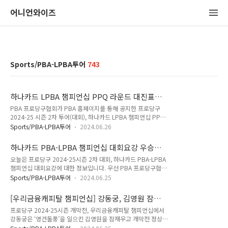
어니언와이즈
Sports/PBA-LPBA투어
743
하나카드 LPBA 챔피언십 PPQ 라운드 대진표
(프로당구 2024-25시즌)
PBA 프로당구협회가 PBA 홈페이지를 통해 공지한 프로당구
2024-25 시즌 2차 투어(대회), 하나카드 LPBA 챔피언십 PPQ
라운드 대진표입니다. LPBA 챔피언십 PPQ 라운드는 프로당구
Sports/PBA-LPBA투어
2024.06.26
256강 예전에 해당합니다. 이 라운드에서 승리하는 선수가 하나
카드 LPBA 챔피언십 PQ 라운드(128강)로 진출할 수 있습니
하나카드 PBA-LPBA 챔피언십 대회요강 우승상
다. 2차 예선에 해당하는 하나카드 LPBA 챔피언십 PQ 라운드
금 경기일정(2024-25시즌)
오늘은 프로당구 2024-25시즌 2차 대회, 하나카드 PBA-LPBA
(128강)를 통과하면LPBA 챔피언십 64강 시드를 받은 32명의
챔피언십 대회요강에 대한 정보입니다. 우선 PBA 프로당구협회
여자 프로당구선수들이 64강 대진표에서 기다리고 있습니다. 이
가 PBA 홈페이지를 통해 공지한 대회요강 개요부터 보고 가겠
들과 32강 진출을 위한 64강 경기를 펼치는 순서를 가지게 됩니
Sports/PBA-LPBA투어
2024.06.25
습니다. 하나카드 PBA-LPBA 챔피언십 대회요강 우승상금 경
다. 여자 프로당구 LPBA PPQ 라운드와 PQ라운드 대진표에
기일정(2024-25시즌)안녕하세요, PBA입니다. 대회요강을 첨
올라 있는 선수들은 그만큼 더 많은 경기에서 승리를 하..
[우리금융캐피탈 챔피언십] 강동궁, 김영원 잠재
부와 같이 공지하오니, 확인하여 주시기 바랍니다. [대회 개요]1.
우고 PBA 프로당구 통산 3회 우승
프로당구 2024-25시즌 개막전, 우리금융캐피탈 챔피언십에서
대회명: 하나카드 PBA-LPBA 챔피언십2. 주최/주관: 사단법인
강동궁은 ‘영건돌풍’을 일으킨 김영원을 잠재우고 개막전 정상이
프로당구협회3. 타이틀스폰서: 하나카드4. 대회일정 - LPBA:
섰습니다. 이로써 강동궁은 자신의 PBA 투어 두번째 우승이후 3