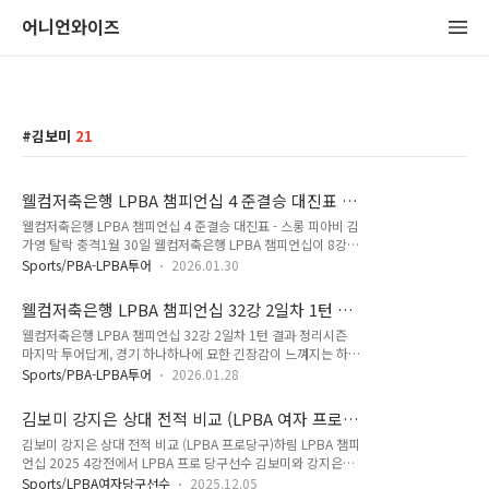
어니언와이즈
김보미
21
웰컴저축은행 LPBA 챔피언십 4 준결승 대진표 -
스롱 피아비 김가영 탈락 충격
웰컴저축은행 LPBA 챔피언십 4 준결승 대진표 - 스롱 피아비 김
가영 탈락 충격1월 30일 웰컴저축은행 LPBA 챔피언십이 8강을
마치고 이제 준결승 무대로 넘어갑니다. 세트제로 진행되는 토너
Sports/PBA-LPBA투어
2026.01.30
먼트답게 예상과 다른 결과가 이어졌고 흐름을 잡은 선수가 끝까
지 밀고 나가는 장면이 많았습니다. 당구를 즐기시는 분이라면
웰컴저축은행 LPBA 챔피언십 32강 2일차 1턴 결
이런 경기를 보며 왜 오늘은 내 공이 안 맞을까 생각해 보신 적도
과 정리
웰컴저축은행 LPBA 챔피언십 32강 2일차 1턴 결과 정리시즌
있으실 텐데요. 이번 글에서는 스롱 김가영 탈락하면서 충격을
마지막 투어답게, 경기 하나하나에 묘한 긴장감이 느껴지는 하루
안긴 8강 경기 결과를 간단히 짚고 4강 대진표을 편하게 정리해
였습니다. 1월 28일 오후 펼쳐진 웰컴저축은행 LPBA 챔피언십
보겠습니다.LPBA 챔피언십 8강 경기 흐름백민주 선수는 김다희
Sports/PBA-LPBA투어
2026.01.28
32강 2일차 1턴 경기에서는 이름값보다 경기 흐름과 집중력이
선수를 상대로 세트 스코어 3 대 1로 승리하며 준결승에 올랐습
더 중요하다는 점이 다시 한 번 확인됐습니다. 당구를 오래 즐겨
니다. 백민주 선수는 경기 평균 1점대 중반을 유지하며 안정적인
김보미 강지은 상대 전적 비교 (LPBA 여자 프로
보신 분들이라면, “이 정도 무대에서는 정말 실수 하나가 치명적
흐름을 가져갔고..
당구 선수)
김보미 강지은 상대 전적 비교 (LPBA 프로당구)하림 LPBA 챔피
이구나”라는 생각이 드셨을 것 같습니다. 오늘 경기들 가운데,
언십 2025 4강전에서 LPBA 프로 당구선수 김보미와 강지은이
여러분에게 가장 인상 깊었던 장면은 어떤 경기였을까요. 시즌
드디어 대결합니다. 두 선수는 공식적으로 맞붙은 전적이 아직
마지막 투어, 32강 무대의 의미이번 웰컴저축은행 LPBA 챔피언
Sports/LPBA여자당구선수
2025.12.05