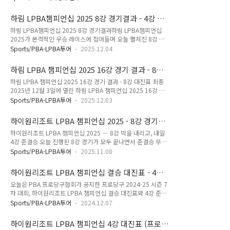
없는 상태이며, 오늘 경기 결과가 두 선수의 첫 번째 상대 전적
십은 올 시즌 마지막 9차 투어입니다. 이 대회 결과에 따라
기록이 됩니다. LPBA를 대표하는 상위 랭커답게 두 선수는 지금
LPBA 월드챔피언십 진출 여부는 물론, 승강제에 따른 잔류와 강
하림 LPBA챔피언십 2025 8강 경기결과 - 4강 대
까지 꾸준한 성적을 쌓아오며 이번 대회에서도 뛰어난 경기력을
등도 함께 결정됩..
진표
하림 LPBA챔피언십 2025 8강 경기결과하림 LPBA챔피언십
선보이고 있어, 준결승 대결은 많은 팬들이 손꼽아 기다리는 빅
2025가 본격적인 우승 레이스에 접어들며 오늘 펼쳐진 8강 경
매치로 평가받고 있습니다. 당구선수 김보미는 LPBA 누적 상금
기는 어느 경기 하나 쉽게 설명하기 어려울 만큼 치열했습니다.
8위(135,100P)에 위치한 안정적인 상위권 선수로, 112승 57
Sports/PBA-LPBA투어
2025.12.04
이번 대회는 LPBA 시즌 전체 흐름을 바꾸는 핵심 대회로 평가되
패의 탄탄한 커리어를 보유하고 있습니다. 이닝 수는 총 4,791
는 만큼, 8강에 오른 선수들 역시 모두 다수의 우승 경험을 가진
이었으며, 평균 득점(AVG)은 0.885로 기록되어 있습니다. 이..
하림 LPBA 챔피언십 2025 16강 경기 결과 - 8강
톱 랭커들이었습니다. 특히 상금랭킹 상위권인 스롱 피아비, 김
대진표 최종
하림 LPBA 챔피언십 2025 16강 경기 결과 - 8강 대진표 최종
세연, 김민아, 김예은, 김보미 등 강력한 선수들이 대거 포함되며
2025년 12월 3일에 열린 하림 LPBA 챔피언십 2025 16강 경
한순간도 긴장을 늦출 수 없는 승부가 이어졌습니다.첫 번째 8강
기가 모두 종료되며, 이번 대회의 상위권 경쟁이 더욱 치열해지
에서는 김보미 선수가 일본의 히다 오리에를 상대로 3대 1 승리
Sports/PBA-LPBA투어
2025.12.03
고 있습니다. LPBA는 매 시즌 최고의 여성 3쿠션 선수를 가리는
를 거두며 준결승에 가장 먼저 진출했습니다. 평균 에버리지는
프로 무대인 만큼, 이번 16강 역시 예상치 못한 반전과 강자들의
김보미가 0.765, 히다가 0.800으로 기록되었지만, 김보미 선수
하이원리조트 LPBA 챔피언십 2025 - 8강 경기결
저력이 동시에 드러난 경기였습니다. 특히 5전 3선승제 세트제
는 세트 운..
과 4강 대진표 총정리
하이원리조트 LPBA 챔피언십 2025 ― 8강 막을 내리고, 내일
라는 LPBA 고유 포맷에서 선수들의 집중력과 순간 폭발력이 승
4강 준결승 오늘 진행된 8강 경기가 모두 끝나면서 준결승 무대
부를 갈랐습니다.하림 LPBA 챔피언십 2025 16강 경기결과 먼
가 윤곽을 드러냈습니다. 베테랑과 신예가 뒤섞인 한판 대결 속
저 가장 눈길을 끈 경기는 김민아 vs 한지은 경기였습니다. 김민
Sports/PBA-LPBA투어
2025.11.08
에서 노련함과 상승세가 절묘하게 교차했고, 그 결과 이미래·김
아는 LPBA에서 꾸준한 성적을 유지해온 대표적인 상위 랭커로,
보미·임정숙·이우경 네 선수가 4강 티켓을 손에 넣었습니다. 하
이번 경기에서도 특유의 안정감을 바탕으로 3대 2 승리를 ..
하이원리조트 LPBA 챔피언십 결승 대진표 - 4강
이원리조트 LPBA 챔피언십 8강 경기결과(2025)먼저 T1 테이
경기결과 (프로당구 2024-25)
오늘은 PBA 프로당구협회가 공지한 프로당구 2024-25 시즌 7
블에서 열린 장가연과 임정숙의 경기는 풀세트 끝에 임정숙이 승
차 대회, 하이원리조트 LPBA 챔피언십 결승 대진표와 4강 준결
리합니다. 장가연이 중반 뒷심을 발휘해 경기를 2대2로 끌고 갔
승 경기결과를 정리했습니다. 결론적으로 하이원리조트 LPBA
지만, 마지막 세트에서 임정숙이 수비와 연결을 안정적으로 풀어
Sports/PBA-LPBA투어
2024.12.07
챔피언십 결승 경기는김가영과 김보미 선수의 대결로 좁혀졌으
내며 흐름을 가져갑니다. 통산 5회 우승자다운 마무리였습니다.
며 12월 8일 밤 10시 부터 TV 중계방송됩니다. PBA LPBA
이어 T2 테이블에서는 이우경이 송민지를 상대로 세트 스코어 3
하이원리조트 LPBA 챔피언십 4강 대진표 (프로
UMB KBF 당구대회 순위별 상금 - 우승 준우승 8강 16강오늘은
대0 완승을 거둡니다..