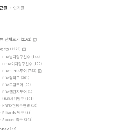
근글
인기글
류 전체보기
(2162)
ports
(1929)
PBA남자당구선수
(144)
LPBA여자당구선수
(122)
PBA-LPBA투어
(743)
PBA팀리그
(301)
PBA드림투어
(20)
PBA챌린지투어
(1)
UMB세계당구
(101)
KBF대한당구연맹
(10)
Billiards 당구
(33)
Soccer 축구
(243)
oney
(72)