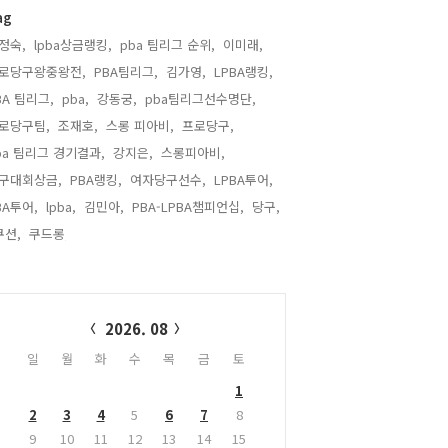
ag
정숙,
lpba상금랭킹,
pba 팀리그 순위,
이미래,
로당구왕중왕전,
PBA팀리그,
김가영,
LPBA랭킹,
BA 팀리그,
pba,
강동궁,
pba팀리그선수명단,
로당구팀,
조재호,
스롱 피아비,
프로당구,
ba 팀리그 경기결과,
강지은,
스롱피아비,
구대회상금,
PBA랭킹,
여자당구선수,
LPBA투어,
BA투어,
lpba,
김민아,
PBA-LPBA챔피언십,
당구,
쿠션,
쿠드롱,
alendar
2026. 08
일
월
화
수
목
금
토
1
2
3
4
5
6
7
8
9
10
11
12
13
14
15