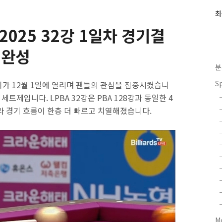
최
최
근
2025 32강 1일차 경기결
글
과
 완성
인
기
분
글
S
 경기가 12월 1일에 열리며 팬들의 관심을 집중시켰습니
세트제입니다. LPBA 32강은 PBA 128강과 동일한 4
라 경기 흐름이 한층 더 빠르고 치열해졌습니다.
M