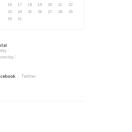
16
17
18
19
20
21
22
23
24
25
26
27
28
29
30
31
otal
day :
sterday :
acebook
Twitter