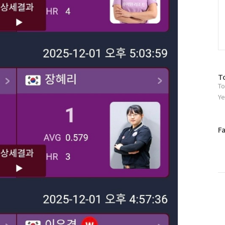
방
T
To
문
자
Ye
수
페
F
이
스
북
트
위
터
플
러
그