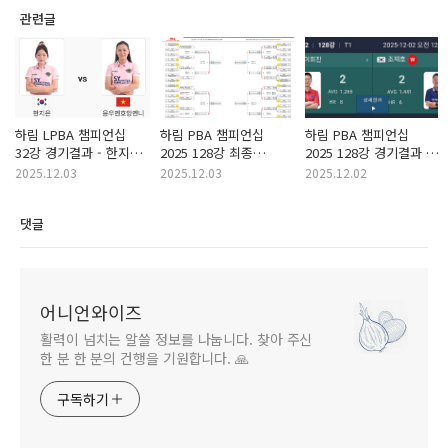
관련글
하림 LPBA 챔피언십
하림 PBA 챔피언십
하림 PBA 챔피언십
32강 경기결과 - 한지은
2025 128강 최종
2025 128강 경기결과 -
vs 응우옌호앙옌니 둘다
경기결과 및 64강
이희진 vs 구사일생
2025.12.03
2025.12.03
2025.12.02
1.0애버
대진표
조재호 경기 리뷰
댓글
어니언와이즈
활력이 넘치는 알쓸 정보를 나눕니다. 찾아 주신
한 분 한 분의 건행을 기원합니다. 🙏
구독하기