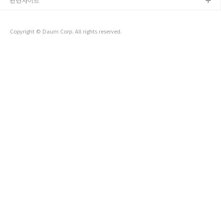
관련사이트
선수들이 초반부터 주목받는지 살펴보겠습니다. LPBA 예선 방
식 변화와 Q라운드 의미2026-2027시즌부터 LPBA 예선 운영
방식에는 변화가 생겼습니다. 랭킹 1위부터 96위까지는 128
강..
Copyright © Daum Corp. All rights reserved.