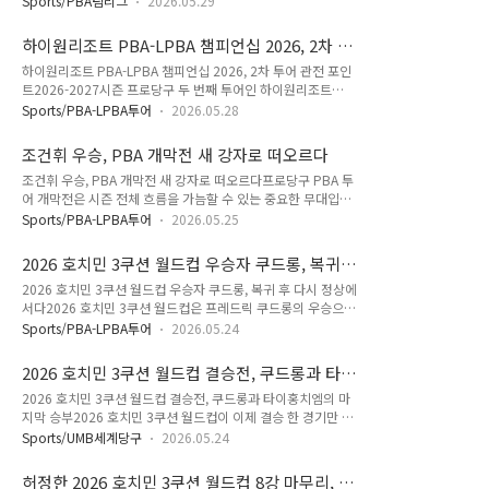
웰컴톱랭킹과의 차이점을 살펴보겠습니다. 당구 애버리지가 중
Sports/PBA팀리그
2026.05.29
구단 체제로 운영되던 PBA 팀리그는 SK렌터카 팀 해체 이후 한
요한 이유당구 애버리지는 한 이닝당 평균 득점을 의미합니다.
동안 구단 수 축소 가능성이 거론됐습니다. 하지만 PBA가 직접
쉽게 말해 적은 기회로 많은 점수를 올릴수록 높은 수치가 나옵
하이원리조트 PBA-LPBA 챔피언십 2026, 2차 투
운영하는 제10구단을 구성하면서 리그 안정성을 우선 선택했습
니다. 프로 선수들의 경기력을 평가할 때..
어 관전 포인트
하이원리조트 PBA-LPBA 챔피언십 2026, 2차 투어 관전 포인
니다. 당구팬 입장에서는 새 팀이 기존 강팀들과 어느 정도 경쟁
트2026-2027시즌 프로당구 두 번째 투어인 하이원리조트
할 수 있을지가 가장 궁금한 대목입니다. 1. PBA 팀리그 제10구
PBA-LPBA 챔피언십 2026이 6월 초 강원도 정선 하이원리조트
단 출범 배경PBA 팀리그 제10구단은 단순히 새 팀 하나가 늘어
Sports/PBA-LPBA투어
2026.05.28
에서 열립니다. 개막전이 끝난 직후 이어지는 대회라 시즌 초반
난 의미만 갖지는 않습니다. 프로당구 팀리그는 개인투어와 달리
랭킹 흐름을 잡는 중요한 무대입니다. 특히 이번 대회는 LPBA
팀 수가 일정하게 유지되어야 경기 일정, 중계 편성, 선수 출전
조건휘 우승, PBA 개막전 새 강자로 떠오르다
경기방식과 우승 상금 변화가 눈에 띄어 팬들이 확인할 부분이
기회가 안..
조건휘 우승, PBA 개막전 새 강자로 떠오르다프로당구 PBA 투
많습니다.하이원리조트 PBA-LPBA 챔피언십 2026 일정이번
어 개막전은 시즌 전체 흐름을 가늠할 수 있는 중요한 무대입니
대회 정식 명칭은 국민의 행복쉼터 하이원리조트 PBA-LPBA 챔
다. 특히 결승전은 단순한 우승 경쟁을 넘어 선수들의 집중력과
피언십 2026입니다. 대회 장소는 강원도 정선군 하이원리조트
Sports/PBA-LPBA투어
2026.05.25
경기 운영 능력이 그대로 드러나는 경기이기도 합니다. 이번 우
그랜드호텔 컨벤션 타워 5층 컨벤션 홀입니다. LPBA는 2026년
리금융캐피탈 PBA 챔피언십 2026 결승에서는 조건휘가 조재
6월 3일부터 10일까지, PBA는 6월 5일부터 11일까지 진행됩
2026 호치민 3쿠션 월드컵 우승자 쿠드롱, 복귀
호를 상대로 세트스코어 4대3 승리를 거두며 통산 3번째 우승을
니..
후 다시 정상에 서다
2026 호치민 3쿠션 월드컵 우승자 쿠드롱, 복귀 후 다시 정상에
달성했습니다. 당구를 오래 즐긴 동호인이라면 아시겠지만, 세트
서다2026 호치민 3쿠션 월드컵은 프레드릭 쿠드롱의 우승으로
제 경기는 초반 분위기보다 후반 집중력이 훨씬 중요합니다. 이
마무리됐습니다. 한때 PBA 프로당구 무대에서 강한 인상을 남
번 경기 역시 그런 흐름이 뚜렷하게 나타났습니다.우리금융캐피
Sports/PBA-LPBA투어
2026.05.24
겼던 쿠드롱은 UMB 복귀 이후 다시 당구 월드컵 정상에 오르며
탈 PBA 챔피언십 결승 결과결승전 초반은 조재호의 흐름이 좋
건재함을 증명했습니다.2026 호치민 3쿠션 월드컵 결승 결과이
았습니다. 1세트와 2세트를 가져가며 안정적인 경기 운영을 보
2026 호치민 3쿠션 월드컵 결승전, 쿠드롱과 타이
번 호치민 3쿠션 월드컵 결승전은 벨기에의 프레드릭 쿠드롱과
여줬고, 특히 2세트에서는 3이닝 ..
홍치엠의 마지막 승부
2026 호치민 3쿠션 월드컵 결승전, 쿠드롱과 타이홍치엠의 마
베트남의 타이홍치엠의 맞대결로 치러졌습니다. 결과는 쿠드롱
지막 승부2026 호치민 3쿠션 월드컵이 이제 결승 한 경기만 남
의 50대46 승리였습니다. 쿠드롱은 22이닝 만에 50점을 완성
겨두고 있습니다. 이번 결승 대진은 벨기에의 프레드릭 쿠드롱과
했고, 애버리지 2.272, 하이런 15점을 기록했습니다. 타이홍치
Sports/UMB세계당구
2026.05.24
베트남의 타이홍치엠으로 결정됐습니다. 세계 정상급 베테랑과
엠도 홈팬들의 응원을 등에 업고 끈질기게 추격했습니다. 결승전
홈팬의 응원을 받는 현지 강자가 맞붙는 구조라 당구팬들의 관심
에서 46점까지 따라붙었다는 점만 보아도 경기 내용은 상당히
허정한 2026 호치민 3쿠션 월드컵 8강 마무리, 기