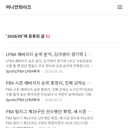
어니언와이즈
2026/05
51
LPBA 애버리지 순위 분석, 김가영이 경기력 1위
인 이유
LPBA 애버리지 순위 분석, 김가영이 경기력 1위인 이유프로당
구를 볼 때 많은 팬들이 우승 횟수와 상금 순위에 주목합니다. 하
지만 선수들의 실제 경기력을 확인하려면 또 하나의 중요한 지표
Sports/PBA-LPBA투어
2026.05.31
가 있습니다. 바로 애버리지입니다. LPBA에서는 한 경기의 승패
보다 시즌 전체 애버리지 수치가 선수의 안정성과 완성도를 보여
PBA 시즌 애버리지 순위 총정리, 진짜 강자는 누
주는 경우가 많습니다. 당구에서 애버리지는 왜 중요한 기록일
구인가?
PBA 시즌 애버리지 순위 총정리, 진짜 강자는 누구인가?프로당
까?당구 애버리지는 이닝당 평균 득점을 의미합니다. 예를 들어
구를 즐겨 보는 팬이라면 우승보다 더 꾸준히 눈여겨보는 기록이
10이닝 동안 10점을 기록했다면 애버리지는 1.000입니다. 단
있습니다. 바로 애버리지입니다. 한 경기 결과는 컨디션이나 대
순히 많이 득점하는 것보다 빈 이닝을 줄이고 꾸준히 점수를 쌓
Sports/PBA-LPBA투어
2026.05.31
진운의 영향을 받을 수 있지만, 시즌 전체 애버리지는 선수의 실
는 능력이 중요하게 반영됩니다. 그래서 당구 애버리지는 집중력
력을 가장 객관적으로 보여주는 지표로 평가받습니다. 2026-
과 득점 성공률, 경기 운영 능력을 함께 보여주는 지표로 평가받
PBA 팀리그 제10구단 선수명단 확정, 새 시즌 변
2027시즌 개막전인 우리금융캐피탈 PBA 챔피언십이 종료되면
습니다. 특히 LPBA처럼 장..
수로 떠오르다
PBA 팀리그 제10구단 선수명단 확정, 새 시즌 변수로 떠오르다
서 시즌 초반 애버리지 랭킹도 공개됐습니다. 이번 글에서는 당
PBA 팀리그 제10구단 구성이 확정되면서 2026-2027시즌 프
구 애버리지의 의미와 현재 애버리지 랭킹 상위 선수들, 그리고
로당구 판도에 새로운 변수가 생겼습니다. 지난 시즌까지 10개