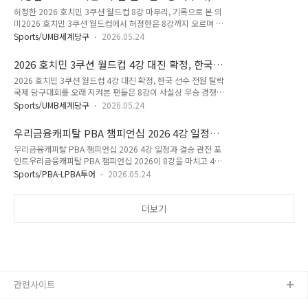
도 상당히 높아졌습니다. 특히 이번 호치민 3쿠션 월드컵은 한국
팽팽했습니다. 그러나 ..
록으로 본 의미
허정한 2026 호치민 3쿠션 월드컵 8강 마무리, 기록으로 본 의
선수들의 탈락 이후에도 경기 수준이 매우 높게 유지되고 있다는
미2026 호치민 3쿠션 월드컵에서 허정한은 8강까지 오르며 베
평가가 나옵니다. 결승에서는 단순한 공격력보다 운영과 멘탈 관
테랑의 힘을 보여줬습니다. 비록 프레드릭 쿠드롱을 넘지는 못했
리가 더 중요한 변수가 될 가능성이 큽니다. 호치민 3쿠션 월드
Sports/UMB세계당구
2026.05.24
지만, 예선부터 본선까지의 흐름은 충분히 주목할 만했습니
컵 준결승 경기 결과타이홍치엠은 준결승에서 에디 먹스를 상대
다.2026 호치민 3쿠션 월드컵 대회 흐름2026 호치민 3쿠션 월
로 50대46 승리를 거뒀습니다. 경기 이닝은 25이닝, 애버리지
2026 호치민 3쿠션 월드컵 4강 대진 확정, 한국
드컵은 5월 18일부터 24일까지 베트남 호치민에서 열린 UMB
는 2.000을 기록했고 하이..
선수 전원 탈락
2026 호치민 3쿠션 월드컵 4강 대진 확정, 한국 선수 전원 탈락
주관 당구 월드컵입니다. 예선 라운드를 거쳐 본선 32강, 16강,
국제 당구대회를 오래 지켜본 팬들은 8강이 사실상 우승 경쟁의
8강으로 이어지는 방식이며, 각 경기에서는 득점뿐 아니라 이닝,
시작이라는 말을 자주 합니다. 이번 2026 호치민 3쿠션 월드컵
애버리지, 하이런이 중요한 판단 기준이 됩니다. 호치민 3쿠션
Sports/UMB세계당구
2026.05.24
도 비슷한 흐름이 나왔습니다. 한국 선수 3명이 본선 8강에 진출
월드컵은 세계 정상급 선수들이 출전하는 대회인 만큼 한 경기의
하면서 기대가 컸지만 결국 모두 탈락하며 아쉬움을 남겼습니다.
흐름이 매우 빠르게 바뀝니다. 동호인 경기에서도 초반 배치와
우리금융캐피탈 PBA 챔피언십 2026 4강 일정과
이번 글에서는 8강 주요 경기 내용과 4강 대진 흐름, 그리고 우
첫 장타가 분위..
결승 관전 포인트
우리금융캐피탈 PBA 챔피언십 2026 4강 일정과 결승 관전 포
승 경쟁 구도를 함께 살펴보겠습니다.한국 선수 3명 도전, 결과
인트우리금융캐피탈 PBA 챔피언십 2026이 8강을 마치고 4강
는 아쉬움이번 호치민 3쿠션 월드컵은 한국 선수들의 선전이 상
대진을 확정했습니다. 이번 대회는 2026-2027시즌 개막전이라
당히 돋보인 대회였습니다. 조명우가 16강에서 탈락했지만, 허
Sports/PBA-LPBA투어
2026.05.24
는 점에서 초반 랭킹 흐름과 선수들의 컨디션을 함께 볼 수 있는
정한과 김도현이 8강까지 올라가면서 분위기를 이어갔습니다.
무대입니다. 4강 이후에는 같은 날 결승까지 이어지는 일정이어
특히 17세 고교생 김도현의 돌풍은 국내 당구팬들에게 강한 인
서 경기력뿐 아니라 체력 관리도 중요한 변수가 될 전망입니다.4
더보기
상을 남겼습니다.하지만..
강 대진표로 보는 대회 흐름이번 4강 대진은 조건휘 대 응우옌
프엉린, 다비드 사파타 대 조재호로 구성됐습니다. 첫 번째 준결
승은 5월 24일 오전 11시, 두 번째 준결승은 오후 2시에 열릴 예
정이며, 결승은 같은 날 저녁 8시로 잡혀 있습니다. 단판 토너먼
트에서는 하루 안에 준결승과 결승을 치르는 일정이 선수의 집중
력과 회복력..
관련사이트