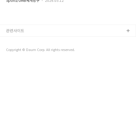
리그 드래프트 기본 구조2026 PBA팀리그 드래프트는 다음 시
Sports/UMB세계당구
2026.05.12
시간이 촘촘해, 시간표를 모르면 보고 싶은 경기를 놓치기 쉽습
즌 팀 전력을 새로 짜는 절차입니다. PBA 팀리그는 개인 투어와
니다. 아래는 UMB가 공개한 일정표를 기준으로 호치민 3쿠션의
달리 남자 선수, 여자 선수, 외국인 선수의 조합이 매우 중요합니
라운드별 경기 시간대를 간단히 정리한 내용입니다. 조명우, 김
다. 단식..
행직을 중심으로 관전 포인트도 함께 담았습니다. 1) 2026 호치
민 대회 개요(기간·장소·진행 흐름)2026 호치민 대회는 5월
관련사이트
18일(월)부터 24일(일)까지 베트남 호치민에서 진행됩니다. 흐
름은 예선 PPPQ → PPQ → PQ → Q를 거쳐 본선(32강, 16강
이후 KO)로 넘어가는 구조입니다. 현장 관전이나 중계 시청을..
Copyright © Daum Corp. All rights reserved.