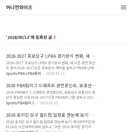
어니언와이즈
2026/05/12
3
2026-2027 프로당구 LPBA 경기방식 변화, 새 시
즌 관전 포인트 정리
2026-2027 프로당구 LPBA 경기방식 변화, 새 시즌 관전 포인
트 정리2026-2027시즌 프로당구 개막을 앞두고 PBA와 LPBA
의 새 흐름에 관심이 모이고 있습니다. 특히 이번 시즌은 LPBA
Sports/PBA-LPBA투어
2026.05.12
경기방식 변경이 핵심 변수로 떠올랐습니다. 여자부 경기가 예전
보다 더 치열해질까 궁금한 팬들도 많을 것입니다. 2026-2027
2026 PBA팀리그 드래프트 관전포인트, 보호선수
PBA LPBA 미디어데이 핵심PBA는 5월 12일 서울 중구 한국프
·방출선수 명단이 중요한 이유
2026 PBA팀리그 드래프트 관전포인트, 보호선수·방출선수 명
레스센터에서 2026-2027시즌 PBA-LPBA 투어 미디어데이를
단이 중요한 이유2026-2027시즌 PBA팀리그를 앞두고 2026
열었습니다. 이번 행사는 5월 18일 개막하는 우리금융캐피탈
PBA팀리그 드래프트에 관심이 모이고 있습니다. 프로당구협회
PBA-LPBA 챔피언십 2026을 앞두고 열린 시즌 개막 행사입니
Sports/PBA팀리그
2026.05.12
는 5월 14일 오전 10시 드래프트를 앞두고 9개 구단의 보호선
다.미디어데이에는 다니엘 산체스, 김가영, 김영원, 스롱 피아비,
수와 방출선수 명단을 발표했습니다. 팬 입장에서는 어느 선수가
오성욱, 정수빈 등 남녀 대표 선수들이 참석했습니다..
2026 호치민 당구 월드컵 일정표 한눈에 보기: 예
기존 팀에 남고, 누가 새 팀 유니폼을 입을지가 가장 궁금한 대목
선(PPPQ)부터 16강 시간대까지
2026 호치민 당구 월드컵 일정표 한눈에 보기: 예선(PPPQ)부
입니다. 이번 글에서는 보호선수, 방출선수, SK렌터카 해체 변
터 16강 시간대까지대회 앞두고 “이번 2026 호치민 경기가 언
수, 제10구단 가능성을 중심으로 살펴보겠습니다. 2026 PBA팀
제 열리나?”를 먼저 찾게 됩니다. 특히 당구 월드컵은 예선부터