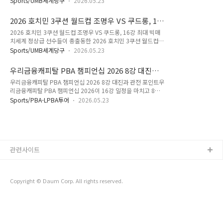
운드 랭킹PQ라운드는 본선 진출을 위한 첫 관문입니다. 짧은 경
Sports/UMB세계당구
2026.05.23
수들의 맞대결이 이어지면서 경기 수준 자체가 상당히 높았습니
기 수 안에서 흐름을 잡아야 하기 때문에 초반 스타트가 매우 중
다. 특히 국내 팬들 입장에서는 조명우의 탈락과 김도현·허정한
요합니다. 이번 2026 호치민 대회에서는 프랑스의 미카엘 드보
2026 호치민 3쿠션 월드컵 조명우 VS 쿠드롱, 16
의 생존이 가장 큰 화제가 됐습니다. 당구를 오래 본 팬들이라면
겔라에르가 전체 1..
강 최대 빅매치
2026 호치민 3쿠션 월드컵 조명우 VS 쿠드롱, 16강 최대 빅매
“결국 토너먼트는 흐름 싸움”이라는 말을 다시 느낄 만한 하루
치세계 정상급 선수들이 총출동한 2026 호치민 3쿠션 월드컵이
였습니다. 2026 호치민 3쿠션 월드컵 16강 주요 결과이번 당구
본격적인 토너먼트 단계에 들어갔습니다. 당구를 오래 본 팬들이
월드컵 16강은 50점 단판 경기로 진행됐습니다. 단판전은 초반
Sports/UMB세계당구
2026.05.23
라면 16강 대진표를 보는 순간 가장 먼저 눈에 들어온 경기가 있
흐름 하나가 경기 전체를 바꾸는 경우가 많습니다. 실제 동호인
었을 것입니다. 바로 한국의 조명우와 벨기에의 프레드릭 쿠드롱
경기에서도 짧은 경기일수록 초반 리듬이 중요하다는 이야기를
우리금융캐피탈 PBA 챔피언십 2026 8강 대진과
맞대결입니다. 이번 경기는 단순한 16강 이상의 의미가 있습니
자주 합니다. 가장 관심..
관전 포인트
우리금융캐피탈 PBA 챔피언십 2026 8강 대진과 관전 포인트우
다. 조명우는 이번 대회 본선 32강에서 가장 안정적인 경기력을
리금융캐피탈 PBA 챔피언십 2026이 16강 일정을 마치고 8강
보여줬고, 쿠드롱은 경험과 운영 능력에서 여전히 세계 최고 수
대진을 확정했습니다. 시즌 개막전답게 강호들의 집중력과 신예
준이라는 평가를 받고 있기 때문입니다.2026 호치민 3쿠션 월
Sports/PBA-LPBA투어
2026.05.23
선수들의 상승세가 함께 나타나고 있습니다. 당구를 오래 본 팬
드컵 16강 일정2026 호치민 3쿠션 월드컵 16강 경기는 현지 기
이라면 “개막전에서 흐름을 잡는 선수가 시즌 전체 분위기를 만
준 5월 23일 오후 2시 30분에 열립니다. 경기 테이블은 메인 테
든다”는 말을 자주 느끼게 됩니다. 이번 8강 역시 그런 흐름이 강
이블인 ..
하게 보이는 대진입니다.16강 경기결과로 본 분위기 변화16강
에서는 조재호, 김준태, 다비드 사파타, 응우옌꾸옥응우옌, 세미
관련사이트
사이그너, 조건휘, 마르티네스 등이 승리를 거두며 8강에 진출했
습니다. 특히 김준태의 경기력이 인상적이었습니다. 강동궁을 상
대로 세트스코어 3대1 승리를 기록했고, 애버리지 2.789와 하
이런 8로 공격 흐름..
Copyright © Daum Corp. All rights reserved.