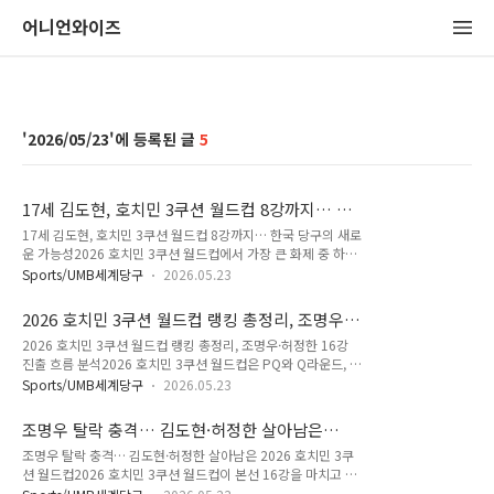
어니언와이즈
2026/05/23
5
17세 김도현, 호치민 3쿠션 월드컵 8강까지… 한
국 당구의 새로운 가능성
17세 김도현, 호치민 3쿠션 월드컵 8강까지… 한국 당구의 새로
운 가능성2026 호치민 3쿠션 월드컵에서 가장 큰 화제 중 하나
는 17세 김도현의 돌풍이었습니다. 세계 정상급 선수들이 총출
Sports/UMB세계당구
2026.05.23
동한 무대에서 어린 선수가 예선을 통과하고 본선 8강까지 진출
했다는 점만으로도 상당한 의미가 있었습니다. 특히 이번 대회는
2026 호치민 3쿠션 월드컵 랭킹 총정리, 조명우·
단순한 이변이라기보다 성장 가능성을 보여준 과정에 가까웠다
허정한 16강 진출 흐름 분석
2026 호치민 3쿠션 월드컵 랭킹 총정리, 조명우·허정한 16강
는 평가가 많습니다. 당구를 오래 본 팬들이라면 어린 선수의 초
진출 흐름 분석2026 호치민 3쿠션 월드컵은 PQ와 Q라운드, 그
반 돌풍이 얼마나 어려운 일인지 잘 알고 있습니다. 긴 국제대회
리고 본선 32강까지 이어지는 긴 승부 과정 속에서 선수들의 집
에서는 실력뿐 아니라 체력과 경기 운영까지 모두 버텨야 하기
Sports/UMB세계당구
2026.05.23
중력과 경기 운영 능력이 그대로 드러난 대회였습니다. 특히 이
때문입니다.2026 호치민 3쿠션 월드컵에서 나온 최연소 기록김
번 당구 월드컵은 베트남 선수들의 상승세와 함께 한국 선수들의
도현은 이번 호치민 3쿠션 월드컵에서 한국 선수 최연소 본선 진
조명우 탈락 충격… 김도현·허정한 살아남은
희비가 뚜렷하게 갈렸다는 점에서 관심을 모았습니다. 단순 승패
출 기록을 새로 썼습니다. 나..
2026 호치민 3쿠션 월드컵
조명우 탈락 충격… 김도현·허정한 살아남은 2026 호치민 3쿠
보다 애버리지와 하이런 흐름까지 함께 보면 선수들의 실제 컨디
션 월드컵2026 호치민 3쿠션 월드컵이 본선 16강을 마치고 8
션을 더 정확하게 읽을 수 있습니다. 호치민 3쿠션 월드컵 PQ 라
강 진출자를 모두 확정했습니다. 이번 라운드는 세계 정상급 선