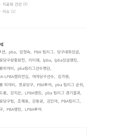
치료와 건강
(5)
이슈
(1)
ag
쿠션,
pba,
임정숙,
PBA 팀리그,
당구대회상금,
로당구왕중왕전,
이미래,
lpba,
lpba상금랭킹,
롱피아비,
pba팀리그선수명단,
BA-LPBA챔피언십,
여자당구선수,
김가영,
롱 피아비,
프로당구,
PBA투어,
pba 팀리그 순위,
드롱,
강지은,
LPBA랭킹,
pba 팀리그 경기결과,
로당구팀,
조재호,
강동궁,
김민아,
PBA팀리그,
구,
PBA랭킹,
LPBA투어,
alendar