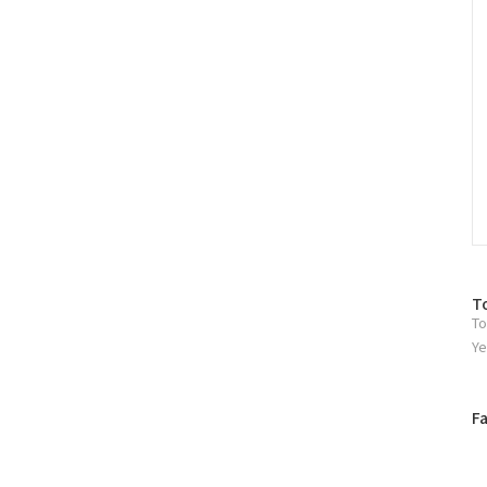
방
T
To
문
자
Ye
수
페
F
이
스
북