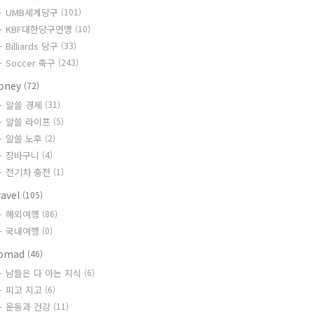
UMB세계당구
(101)
KBF대한당구연맹
(10)
Billiards 당구
(33)
Soccer 축구
(243)
oney
(72)
알쓸 경제
(31)
알쓸 라이프
(5)
알쓸 노후
(2)
장바구니
(4)
전기차 충전
(1)
ravel
(105)
해외여행
(86)
국내여행
(0)
omad
(46)
남들은 다 아는 지식
(6)
피고 지고
(6)
운동과 건강
(11)