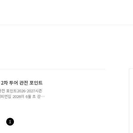
, 2차 투어 관전 포인트
관전 포인트2026-2027시즌
피언십 2026이 6월 초 강
 직후 이어지는 대회라 시
번 대회는 LPBA 경기방식
이 많습니다.하이원리조트
칭은 국민의 행복쉼터 하이원
1
소는 강원도 정선군 하이원리
BA는 2026년 6월 3일부