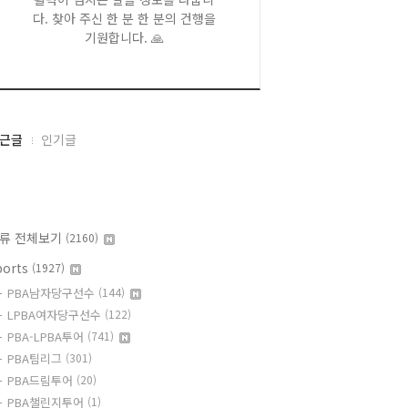
다. 찾아 주신 한 분 한 분의 건행을
기원합니다. 🙏
근글
인기글
류 전체보기
(2160)
ports
(1927)
PBA남자당구선수
(144)
LPBA여자당구선수
(122)
PBA-LPBA투어
(741)
PBA팀리그
(301)
PBA드림투어
(20)
PBA챌린지투어
(1)