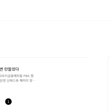
이변 만들었다
었다우리금융캐피탈 PBA 챔
는 단연 산체스와 해커의 맞대
 복면 선수 해커의 첫 대결
런데 결과는 예상보다 훨씬
꺾으며 이번 대회 초반 흐름
는 5월 18일 오후 열린
1
니다. 산체스는 스페인 출신
수입니다. 반면 해커는 복면