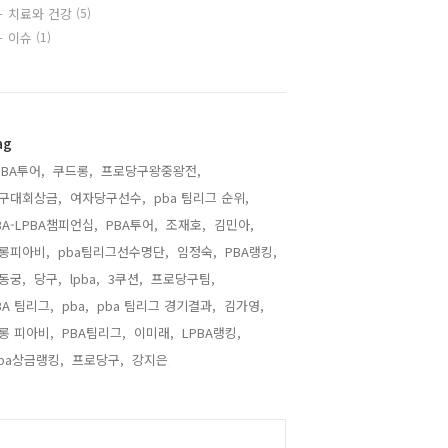
치료와 건강
(5)
이슈
(1)
ag
PBA투어,
쿠드롱,
프로당구왕중왕전,
구대회상금,
여자당구선수,
pba 팀리그 순위,
BA-LPBA챔피언십,
PBA투어,
조재호,
김민아,
롱피아비,
pba팀리그선수명단,
임정숙,
PBA랭킹,
동궁,
당구,
lpba,
3쿠션,
프로당구팀,
BA 팀리그,
pba,
pba 팀리그 경기결과,
김가영,
롱 피아비,
PBA팀리그,
이미래,
LPBA랭킹,
pba상금랭킹,
프로당구,
강지은,
alendar