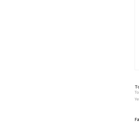
방
T
To
문
자
Ye
수
페
F
이
스
북