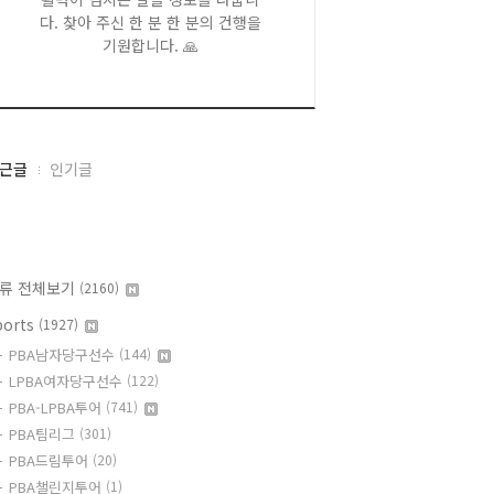
다. 찾아 주신 한 분 한 분의 건행을
기원합니다. 🙏
근글
인기글
류 전체보기
(2160)
ports
(1927)
PBA남자당구선수
(144)
LPBA여자당구선수
(122)
PBA-LPBA투어
(741)
PBA팀리그
(301)
PBA드림투어
(20)
PBA챌린지투어
(1)