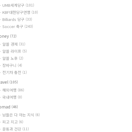
UMB세계당구
(101)
KBF대한당구연맹
(10)
Billiards 당구
(33)
Soccer 축구
(243)
oney
(72)
알쓸 경제
(31)
알쓸 라이프
(5)
알쓸 노후
(2)
장바구니
(4)
전기차 충전
(1)
ravel
(105)
해외여행
(86)
국내여행
(0)
omad
(46)
남들은 다 아는 지식
(6)
피고 지고
(6)
운동과 건강
(11)