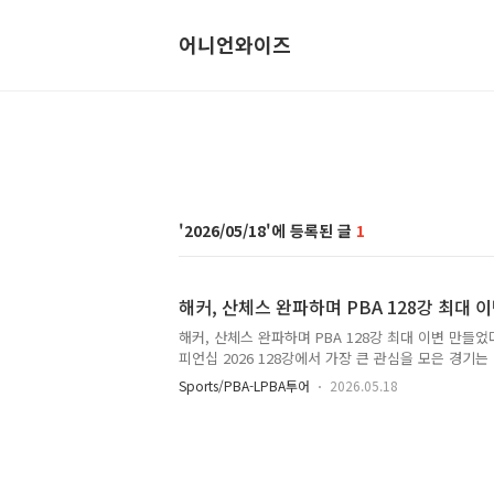
어니언와이즈
2026/05/18
1
해커, 산체스 완파하며 PBA 128강 최대 
해커, 산체스 완파하며 PBA 128강 최대 이변 만들
피언십 2026 128강에서 가장 큰 관심을 모은 경기
결이었습니다. 세계적인 경력을 가진 다니엘 산체스와
Sports/PBA-LPBA투어
2026.05.18
이라는 점에서 경기 전부터 시선이 집중됐습니다. 그
강했습니다. 해커가 세트스코어 3대0으로 산체스를 
을 크게 흔들었습니다. 산체스 해커 경기 개요이번 경기
우리금융캐피탈 PBA 챔피언십 2026 128강전이었습
의 강자로, PBA 무대에서도 높은 인지도를 가진 선